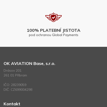
100% PLATEBNÍ JISTOTA
pod ochranou Global Payments
OK AVIATION Base, s.r.o.
Drásov 201
261 01 Příbram
IČO: 28239059
DIČ: CZ699004298
Kontakt