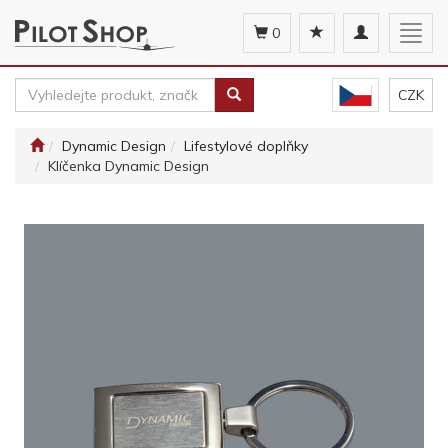
Toggle
Togg
0
navigation
navig
CZK
Dynamic Design
Lifestylové doplňky
Klíčenka Dynamic Design