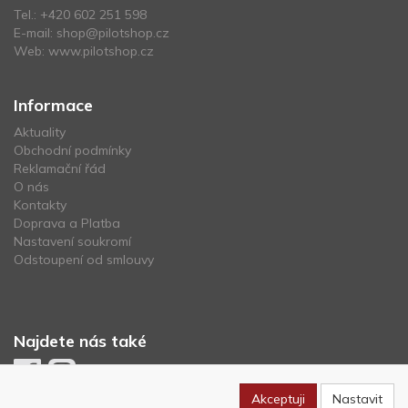
Tel.:
+420 602 251 598
E-mail:
shop@pilotshop.cz
Web:
www.pilotshop.cz
Informace
Aktuality
Obchodní podmínky
Reklamační řád
O nás
Kontakty
Doprava a Platba
Nastavení soukromí
Odstoupení od smlouvy
Najdete nás také
Akceptuji
Nastavit