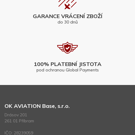
GARANCE VRÁCENÍ ZBOŽÍ
do 30 dnů
100% PLATEBNÍ JISTOTA
pod ochranou Global Payments
OK AVIATION Base, s.r.o.
Drásov 201
261 01 Příbram
IČO: 28239059