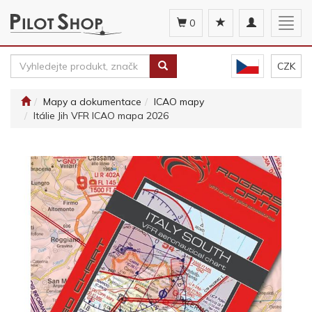
Toggle
Togg
0
navigation
navig
CZK
Mapy a dokumentace
ICAO mapy
Itálie Jih VFR ICAO mapa 2026