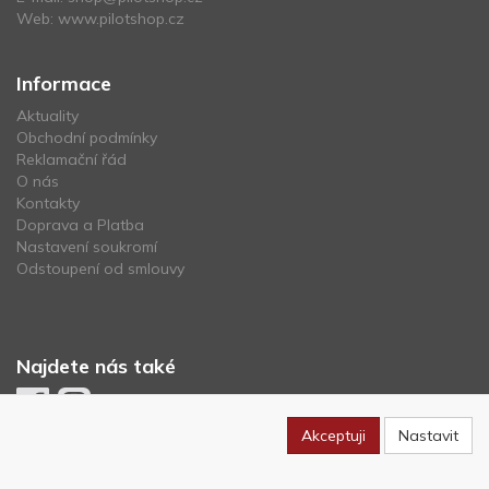
Web:
www.pilotshop.cz
Informace
Aktuality
Obchodní podmínky
Reklamační řád
O nás
Kontakty
Doprava a Platba
Nastavení soukromí
Odstoupení od smlouvy
Najdete nás také
Akceptuji
Nastavit
Newsletter