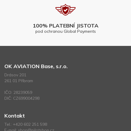
100% PLATEBNÍ JISTOTA
pod ochranou Global Payments
OK AVIATION Base, s.r.o.
Drásov 201
261 01 Příbram
IČO: 28239059
DIČ: CZ699004298
Kontakt
Tel.:
+420 602 251 598
E-mail:
shop@pilotshop.cz