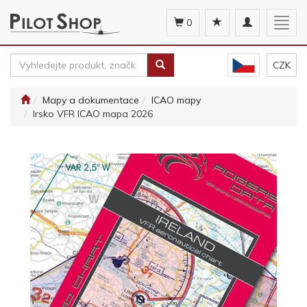
Toggle
Togg
0
navigation
navig
CZK
Mapy a dokumentace
ICAO mapy
Irsko VFR ICAO mapa 2026