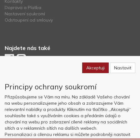
Kontakty
Doprava a Platba
Nastavení soukromí
Odstoupení od smlouvy
Najdete nás také
Akceptuji
Nastavit
Newsletter
Principy ochrany soukromí
Odebírat
Přizpůsobujeme se Vám na míru. Na základě Vašeho chování
na webu personalizujeme jeho obsah a zobrazujeme Vám
relevantní nabídky a produkty. Kliknutím na tlačítko „Akceptuji“
Copyright © OK AVIATION Base, s.r.o. 2022, powered by
ABRA E-
souhlasíte také s využíváním cookies a předáním údajů o
shop
chování na webu pro zobrazení cílené reklamy na sociálních
sítích a v reklamních sítích na dalších webech.
Personalizaci a cílenou reklamu si můžete podrobněji nastavit