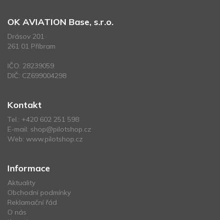
OK AVIATION Base, s.r.o.
Drásov 201
261 01 Příbram
IČO: 28239059
DIČ: CZ699004298
Kontakt
Tel.:
+420 602 251 598
E-mail:
shop@pilotshop.cz
Web:
www.pilotshop.cz
Informace
Aktuality
Obchodní podmínky
Reklamační řád
O nás