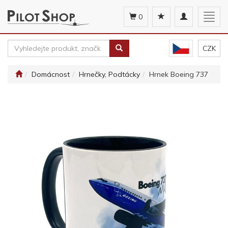
Toggle
Togg
0
navigation
navig
CZK
Domácnost
Hrnečky, Podtácky
Hrnek Boeing 737