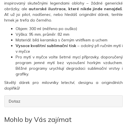
inspirovaný skutečnými legendami oblohy – žádné generické
obrázky, ale
autorské ilustrace, které nikde jinde nenajdeš
.
Ať už jsi pilot, nadšenec, nebo hledáš originální dárek, tenhle
hrnek je trefa do černého.
Objem: 300 ml (měřeno po ouško)
Výška: 95 mm, průměr: 82 mm
Materiál: bílá keramika s černým vnitřkem a uchem
Vysoce kvalitní sublimační tisk
– odolný při ručním mytí i
v myčce
Pro mytí v myčce volte šetrné mycí přípravky, doporučený
program jemné mytí bez vysoušení horkým vzduchem.
Běžné programy urychlují degradaci sublimační vrstvy i
grafiky.
Skvělý dárek pro milovníky letectví, designu a originálních
doplňků!
Dotaz
Mohlo by Vás zajímat