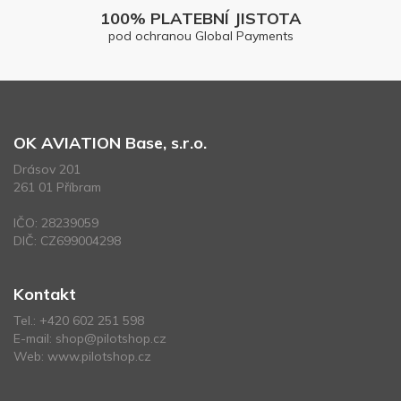
100% PLATEBNÍ JISTOTA
pod ochranou Global Payments
OK AVIATION Base, s.r.o.
Drásov 201
261 01 Příbram
IČO: 28239059
DIČ: CZ699004298
Kontakt
Tel.:
+420 602 251 598
E-mail:
shop@pilotshop.cz
Web:
www.pilotshop.cz