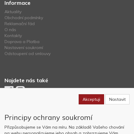
Informace
Aktuality
Obchodní podmínky
Reklamační řád
O nás
Kontakty
Doprava a Platba
Nastavení soukromí
Odstoupení od smlouvy
Najdete nás také
Akceptuji
Nastavit
Newsletter
Principy ochrany soukromí
Odebírat
Přizpůsobujeme se Vám na míru. Na základě Vašeho chování
na webu personalizujeme jeho obsah a zobrazujeme Vám