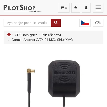
Toggle
Togg
0
navigation
navig
CZK
GPS, navigace
Příslušenství
Garmin Anténa GA™ 24 MCX SiriusXM®