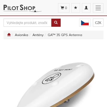
Toggle
Togg
0
navigation
navig
CZK
Avionika
Antény
GA™ 35 GPS Antenna