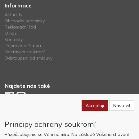
Informace
Aktuality
Obchodní podmínky
Reklamační řád
O nás
Kontakty
Doprava a Platba
Nastavení soukromí
Odstoupení od smlouvy
Najdete nás také
Akceptuji
Nastavit
Newsletter
Principy ochrany soukromí
Odebírat
Přizpůsobujeme se Vám na míru. Na základě Vašeho chování