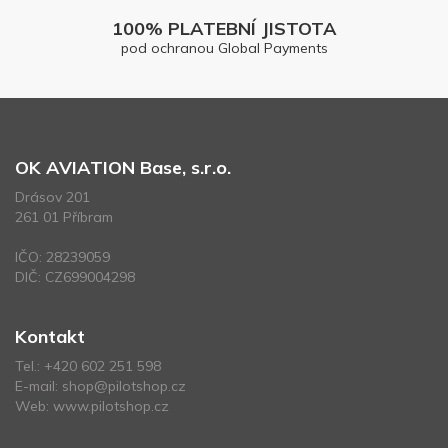
100% PLATEBNÍ JISTOTA
pod ochranou Global Payments
OK AVIATION Base, s.r.o.
Drásov 201
261 01 Příbram
IČO: 28239059
DIČ: CZ699004298
Kontakt
Tel.:
+420 602 251 598
E-mail:
shop@pilotshop.cz
Web:
www.pilotshop.cz