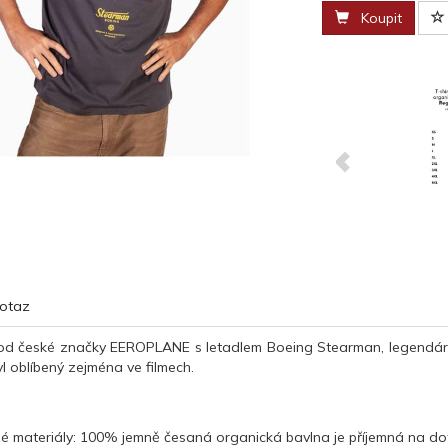
Koupit
otaz
od české značky EEROPLANE s letadlem Boeing Stearman, legendární am
yl oblíbený zejména ve filmech.
né materiály: 100% jemně česaná organická bavlna je příjemná na do