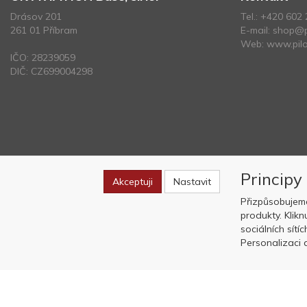
Drásov 201
Tel.:
+420 602 
261 01 Příbram
E-mail:
shop@p
Web:
www.pilo
IČO: 28239059
DIČ: CZ699004298
Principy
Akceptuji
Nastavit
Přizpůsobujem
produkty. Klik
sociálních sítí
Personalizaci a