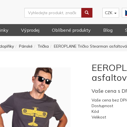
CZK
inky
Výprodej
Oblíbené produkty
Blog
doplňky
Pánské
Trička
EEROPLANE Tričko Stearman asfaltová
EEROPLA
asfaltov
Vaše cena s 
Vaše cena bez DP
Dostupnost
Kód
Velikost