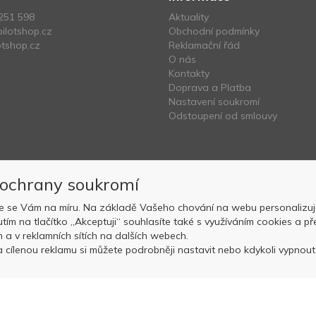
251 598
Aktuality
ilotshop.cz
Obchodní podmínky
tshop.cz
Reklamační řád
O nás
Kontakty
Doprava a Platba
Nastavení soukromí
Odstoupení od smlouvy
 ochrany soukromí
e se Vám na míru. Na základě Vašeho chování na webu personalizuj
nutím na tlačítko „Akceptuji“ souhlasíte také s využíváním cookies a
Copyright © OK AVIATION Base, s.r.o. 2022, powered by
ABRA E-sho
ch a v reklamních sítích na dalších webech.
 cílenou reklamu si můžete podrobněji nastavit nebo kdykoli vypnout p