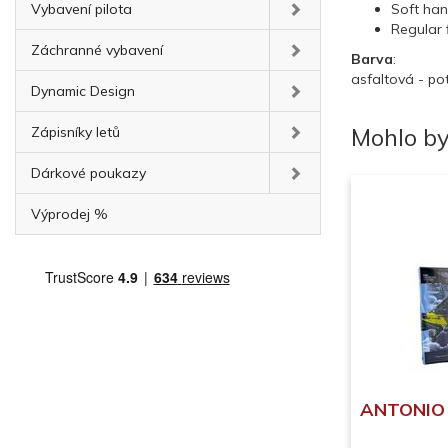
Vybavení pilota
Soft han
Regular 
Záchranné vybavení
Barva
:
asfaltová - pot
Dynamic Design
Mohlo by
Zápisníky letů
Dárkové poukazy
Výprodej %
ANTONIO T