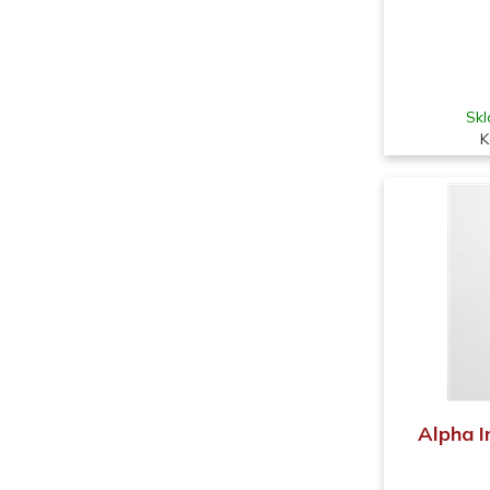
Skl
K
Alpha I