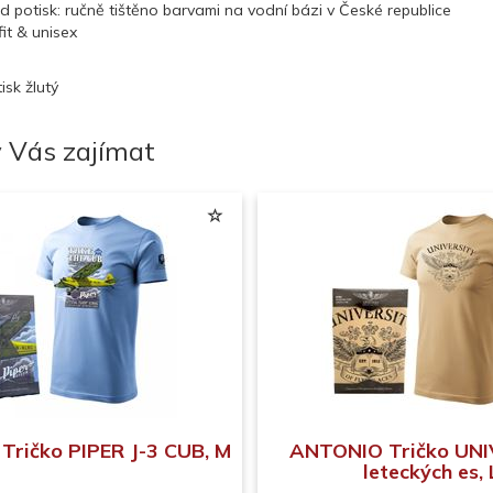
d potisk: ručně tištěno barvami na vodní bázi v České republice
fit & unisex
isk žlutý
 Vás zajímat
ričko PIPER J-3 CUB, M
ANTONIO Tričko UN
leteckých es, 