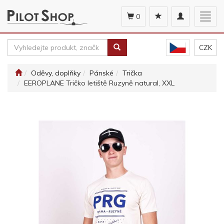
Toggle
Togg
0
navigation
navig
CZK
Oděvy, doplňky
Pánské
Trička
EEROPLANE Tričko letiště Ruzyně natural, XXL