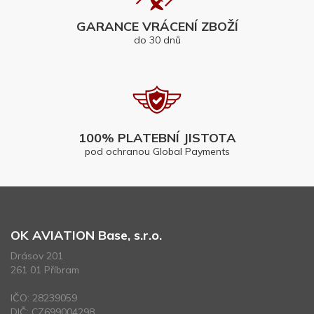
GARANCE VRÁCENÍ ZBOŽÍ
do 30 dnů
100% PLATEBNÍ JISTOTA
pod ochranou Global Payments
OK AVIATION Base, s.r.o.
Drásov 201
261 01 Příbram
IČO: 28239059
DIČ: CZ699004298