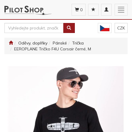
Toggle
Togg
0
navigation
navig
CZK
Oděvy, doplňky
Pánské
Trička
EEROPLANE Tričko F4U Corsair černé, M