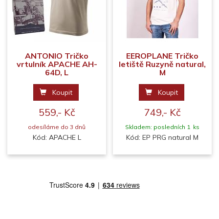
ANTONIO Tričko
EEROPLANE Tričko
vrtulník APACHE AH-
letiště Ruzyně natural,
64D, L
M
Koupit
Koupit
559,- Kč
749,- Kč
odesíláme do 3 dnů
Skladem: posledních 1 ks
Kód: APACHE L
Kód: EP PRG natural M