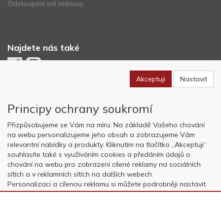
Odstoupení od smlouvy
Najdete nás také
Akceptuji
Nastavit
Newsletter
Principy ochrany soukromí
Odebírat
Přizpůsobujeme se Vám na míru. Na základě Vašeho chování
na webu personalizujeme jeho obsah a zobrazujeme Vám
relevantní nabídky a produkty. Kliknutím na tlačítko „Akceptuji“
Copyright © OK AVIATION Base, s.r.o. 2022, powered by
ABRA E-
souhlasíte také s využíváním cookies a předáním údajů o
shop
chování na webu pro zobrazení cílené reklamy na sociálních
sítích a v reklamních sítích na dalších webech.
Personalizaci a cílenou reklamu si můžete podrobněji nastavit
nebo kdykoli vypnout po kliknutí na tlačítko „Nastavit“.