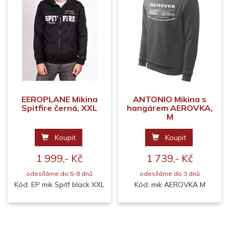
EEROPLANE Mikina
ANTONIO Mikina s
Spitfire černá, XXL
hangárem AEROVKA,
M
Koupit
Koupit
1 999,- Kč
1 739,- Kč
odesíláme do 5-8 dnů
odesíláme do 3 dnů
Kód: EP mik Spitf black XXL
Kód: mik AEROVKA M