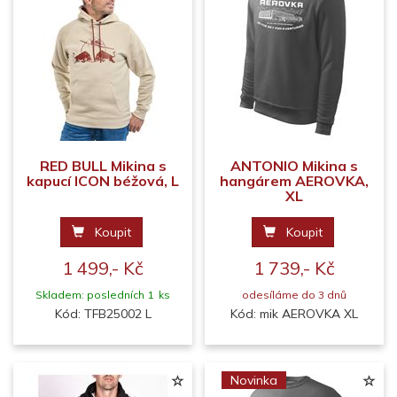
RED BULL Mikina s
ANTONIO Mikina s
kapucí ICON béžová, L
hangárem AEROVKA,
XL
Koupit
Koupit
1 499,- Kč
1 739,- Kč
Skladem: posledních 1 ks
odesíláme do 3 dnů
Kód: TFB25002 L
Kód: mik AEROVKA XL
Novinka