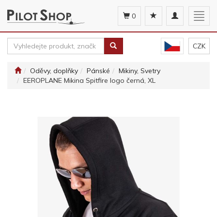
Toggle
Togg
0
navigation
navig
CZK
Oděvy, doplňky
Pánské
Mikiny, Svetry
EEROPLANE Mikina Spitfire logo černá, XL