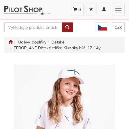
Toggle
Togg
0
navigation
navig
CZK
Oděvy, doplňky
Dětské
EEROPLANE Dětské tričko Kluzáky bílé, 12-14y