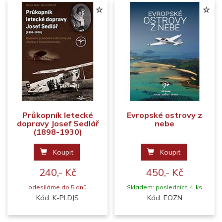
Průkopník letecké
Evropské ostrovy z
dopravy Josef Sedlář
nebe
(1898-1930)
Koupit
Koupit
240,- Kč
450,- Kč
odesíláme do 5 dnů
Skladem: posledních 4 ks
Kód: K-PLDJS
Kód: EOZN