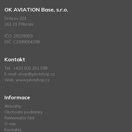
OK AVIATION Base, s.r.o.
Drásov 201
261 01 Příbram
IČO: 28239059
DIČ: CZ699004298
Kontakt
Tel.:
+420 602 251 598
E-mail:
shop@pilotshop.cz
Web:
www.pilotshop.cz
Informace
Aktuality
Obchodní podmínky
Reklamační řád
O nás
Kontakty