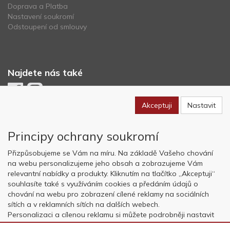
Doprava a Platba
Nastavení soukromí
Odstoupení od smlouvy
Najdete nás také
Akceptuji
Nastavit
Newsletter
Principy ochrany soukromí
Odebírat
Přizpůsobujeme se Vám na míru. Na základě Vašeho chování
na webu personalizujeme jeho obsah a zobrazujeme Vám
relevantní nabídky a produkty. Kliknutím na tlačítko „Akceptuji“
Copyright © OK AVIATION Base, s.r.o. 2022, powered by
ABRA E-
souhlasíte také s využíváním cookies a předáním údajů o
shop
chování na webu pro zobrazení cílené reklamy na sociálních
sítích a v reklamních sítích na dalších webech.
Personalizaci a cílenou reklamu si můžete podrobněji nastavit
nebo kdykoli vypnout po kliknutí na tlačítko „Nastavit“.