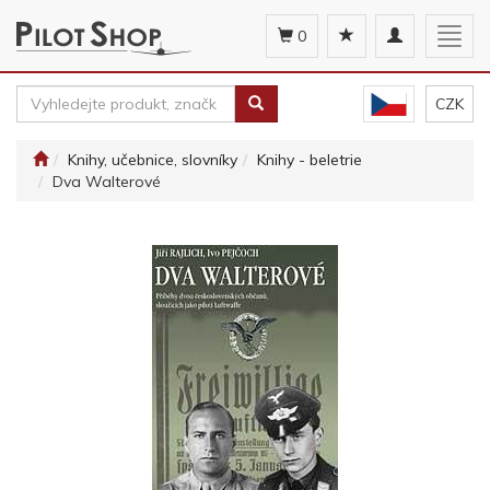
Toggle
Togg
0
navigation
navig
CZK
Knihy, učebnice, slovníky
Knihy - beletrie
Dva Walterové