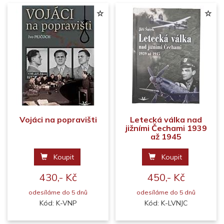
Vojáci na popravišti
Letecká válka nad
jižními Čechami 1939
až 1945
Koupit
Koupit
430,- Kč
450,- Kč
odesíláme do 5 dnů
odesíláme do 5 dnů
Kód: K-VNP
Kód: K-LVNJC