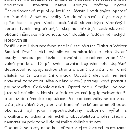
nacistické Luftwaffe, nebyli jedinými občany bývalé
Československé republiky, kteří se účastnili vzdušných operací
na frontách 2. světové války. Na druhé straně stály stovky či
spíše tisíce jiných. Vedle příslušníků slovenských Vzdušných
zbraní tvořili nejpočetnější skupinu někdejší českoslovenští
občané německé národnosti, kteří sloužili v řadách německých
leteckých sil.
Patřili k nim i dva nedávno zemřelí letci Walter Bláha a Walter
Smejkal. První z nich byl pilotem bombardéru a jeho životní
osudy snesou jen těžko srovnání s mnohem známějšími
válečnými letci. Již při svém prvním bojovém letu úspěšně
dezertoval na spojeneckou stranu a domů se vrátil v uniformě
příslušníka čs. zahraniční armády. Odvážný úlet pak neméně
bravurně zopakoval ještě o několik roků později, když prchal z
poúnorového Československa. Oproti tomu Smejkal bojoval
jako stíhací pilot v Norsku v řadách známé Jagdgeschwader 5,
a to až do německé kapitulace. Po skončení války se do vlasti
vrátil jako válečný zajatec v otrhané německé uniformě. Shodou
okolností byl jako nepostradatelný odborník vyňat z
probíhajícího odsunu německého obyvatelstva a přes všechny
nesnáze se pak zapojil do běžného civilního života.
Oba muži se nikdy nepotkali, přesto v jejich životech nacházíme