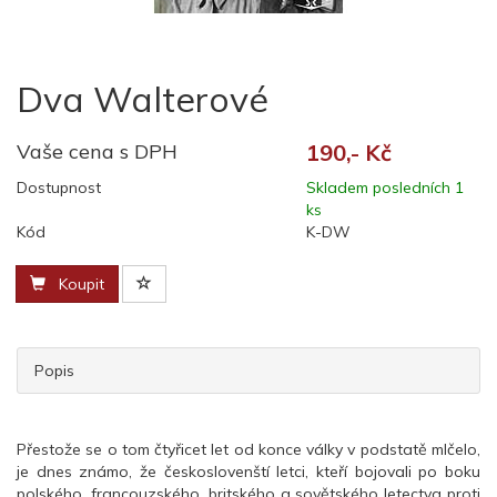
Dva Walterové
Vaše cena s DPH
190,- Kč
Dostupnost
Skladem posledních 1
ks
Kód
K-DW
Koupit
Popis
Přestože se o tom čtyřicet let od konce války v podstatě mlčelo,
je dnes známo, že českoslovenští letci, kteří bojovali po boku
polského, francouzského, britského a sovětského letectva proti