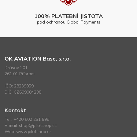
100% PLATEBNÍ JISTOTA
pod ochranou Global Payments
OK AVIATION Base, s.r.o.
Drásov 201
261 01 Příbram
IČO: 28239059
DIČ: CZ699004298
Kontakt
Tel.:
+420 602 251 598
E-mail:
shop@pilotshop.cz
Web:
www.pilotshop.cz