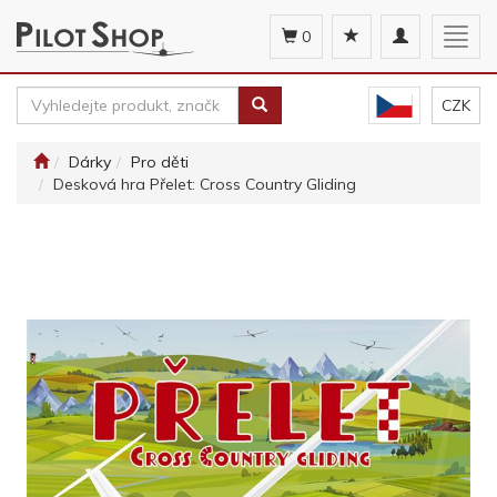
Toggle
Togg
0
navigation
navig
CZK
Dárky
Pro děti
Desková hra Přelet: Cross Country Gliding