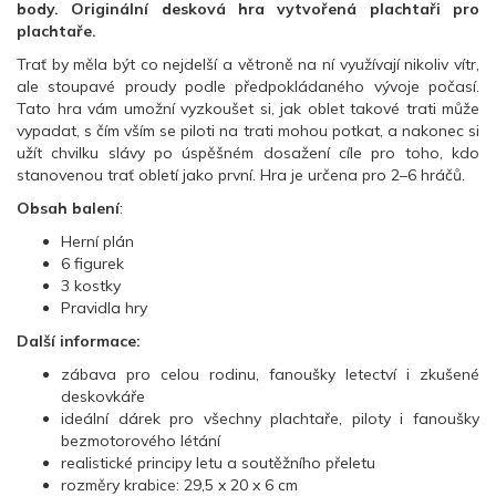
body. Originální desková hra vytvořená plachtaři pro
plachtaře.
Trať by měla být co nejdelší a větroně na ní využívají nikoliv vítr,
ale stoupavé proudy podle předpokládaného vývoje počasí.
Tato hra vám umožní vyzkoušet si, jak oblet takové trati může
vypadat, s čím vším se piloti na trati mohou potkat, a nakonec si
užít chvilku slávy po úspěšném dosažení cíle pro toho, kdo
stanovenou trať obletí jako první. Hra je určena pro 2–6 hráčů.
Obsah balení
:
Herní plán
6 figurek
3 kostky
Pravidla hry
Další informace:
zábava pro celou rodinu, fanoušky letectví i zkušené
deskovkáře
ideální dárek pro všechny plachtaře, piloty i fanoušky
bezmotorového létání
realistické principy letu a soutěžního přeletu
rozměry krabice: 29,5 x 20 x 6 cm