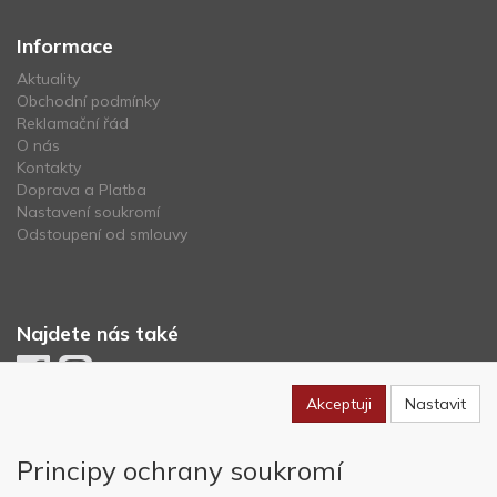
Informace
Aktuality
Obchodní podmínky
Reklamační řád
O nás
Kontakty
Doprava a Platba
Nastavení soukromí
Odstoupení od smlouvy
Najdete nás také
Akceptuji
Nastavit
Newsletter
Principy ochrany soukromí
Odebírat