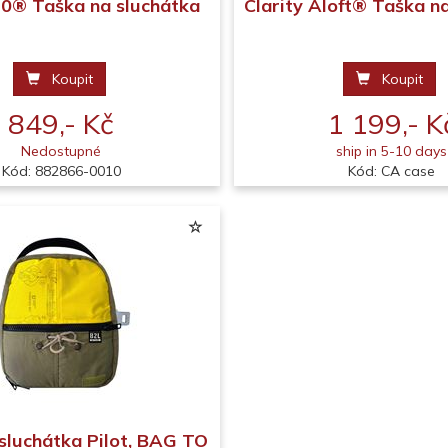
0® Taška na sluchátka
Clarity Aloft® Taška n
Koupit
Koupit
849,- Kč
1 199,- K
Nedostupné
ship in 5-10 days
Kód: 882866-0010
Kód: CA case
sluchátka Pilot, BAG TO