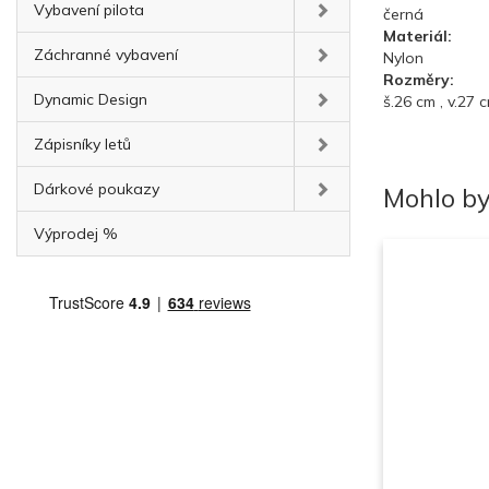
Vybavení pilota
černá
Materiál:
Záchranné vybavení
Nylon
Rozměry:
Dynamic Design
š.26 cm , v.27 
Zápisníky letů
Dárkové poukazy
Mohlo by
Výprodej %