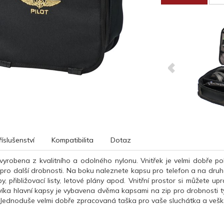
říslušenství
Kompatibilita
Dotaz
vyrobena z kvalitního a odolného nylonu. Vnitřek je velmi dobře po
pro další drobnosti. Na boku naleznete kapsu pro telefon a na druhé 
, přibližovací listy, letové plány apod. Vnitřní prostor si můžete up
 víka hlavní kapsy je vybavena dvěma kapsami na zip pro drobnosti 
ky. Jednoduše velmi dobře zpracovaná taška pro vaše sluchátka a veške