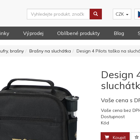
CZK
inky
Výprodej
Oblíbené produkty
Blog
kufry, brašny
Brašny na sluchátka
Design 4 Pilots taška na sluch
Design 4
sluchát
Vaše cena s 
Vaše cena bez DP
Dostupnost
Kód
Koupit