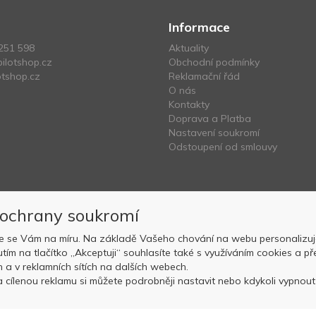
Informace
251 598
Aktuality
ilotshop.cz
Obchodní podmínky
tshop.cz
Reklamační řád
O nás
Kontakty
Doprava a Platba
Nastavení soukromí
Odstoupení od smlouvy
 ochrany soukromí
e se Vám na míru. Na základě Vašeho chování na webu personalizuj
nutím na tlačítko „Akceptuji“ souhlasíte také s využíváním cookies a
Copyright © OK AVIATION Base, s.r.o. 2022, powered by
ABRA E-sho
ch a v reklamních sítích na dalších webech.
 cílenou reklamu si můžete podrobněji nastavit nebo kdykoli vypnout p