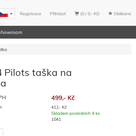
Registrace
Přihlásit
(0 / 0,- Kč)
Oblíbené
Showroom
átka
 Pilots taška na
ka
DPH
499,- Kč
H
412,- Kč
Skladem posledních 4 ks
1041