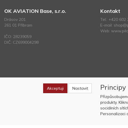
OK AVIATION Base, s.r.o.
Kontakt
Drásov 201
Tel.:
+420 602 
261 01 Příbram
E-mail:
shop@p
Web:
www.pilo
IČO: 28239059
DIČ: CZ699004298
Principy
Akceptuji
Nastavit
Přizpůsobujem
produkty. Klik
sociálních sítí
Personalizaci a