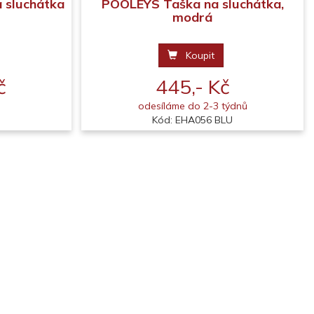
a sluchátka
POOLEYS Taška na sluchátka,
modrá
Koupit
č
445,- Kč
odesíláme do 2-3 týdnů
Kód: EHA056 BLU