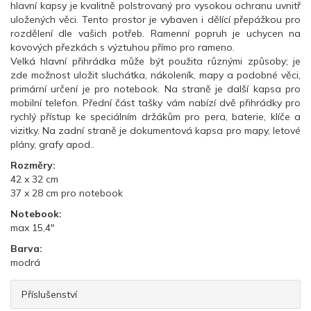
hlavní kapsy je kvalitně polstrovaný pro vysokou ochranu uvnitř
uložených věci. Tento prostor je vybaven i dělící přepážkou pro
rozdělení dle vašich potřeb. Ramenní popruh je uchycen na
kovových přezkách s výztuhou přímo pro rameno.
Velká hlavní
přihrádka
může být použita
různými způsoby
;
je
zde možnost uložit sluchátka, nákoleník, mapy a podobné věci,
primární určení je pro notebook.
Na
straně je
další
kapsa
pro
mobilní telefon
. Přední část
tašky
vám nabízí
dvě přihrádky
pro
rychlý přístup
ke speciálním
držákům
pro
pera,
baterie
,
klíče a
vizitky
.
Na
zadní straně
je dokumentová kapsa pro
mapy
,
letové
plány
, grafy
apod.
.
Rozměry:
42 x 32 cm
37 x 28 cm pro notebook
Notebook:
max 15,4"
Barva:
modrá
Příslušenství