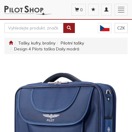
Toggle
Togg
0
navigation
navig
CZK
Tašky, kufry, brašny
Pilotní tašky
Design 4 Pilots taška Daily modrá