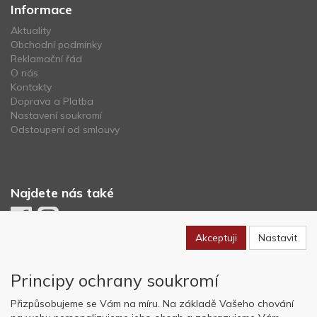
Informace
Aktuality
Obchodní podmínky
Reklamační řád
O nás
Kontakty
Doprava a Platba
Nastavení soukromí
Odstoupení od smlouvy
Najdete nás také
Akceptuji
Nastavit
Newsletter
Principy ochrany soukromí
Odebírat
Přizpůsobujeme se Vám na míru. Na základě Vašeho chování