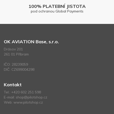
100% PLATEBNÍ JISTOTA
pod ochranou Global Payments
OK AVIATION Base, s.r.o.
Drásov 201
261 01 Příbram
IČO: 28239059
DIČ: CZ699004298
Kontakt
Tel.:
+420 602 251 598
E-mail:
shop@pilotshop.cz
Web:
www.pilotshop.cz