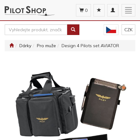
Toggle
Togg
0
navigation
navig
CZK
Dárky
Pro muže
Design 4 Pilots set AVIATOR