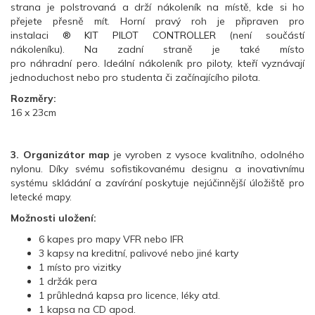
strana je polstrovaná a drží nákoleník na místě, kde si ho
přejete přesně mít. Horní pravý roh je připraven pro
instalaci
® KIT PILOT CONTROLLER
(není součástí
nákoleníku). Na zadní straně je také místo
pro náhradní pero. Ideální nákoleník pro piloty, kteří vyznávají
jednoduchost nebo pro studenta či začínajícího pilota.
Rozměry:
16 x 23cm
3. Organizátor map
je vyroben z vysoce kvalitního, odolného
nylonu. Díky svému sofistikovanému designu a inovativnímu
systému skládání a zavírání poskytuje nejúčinnější úložiště pro
letecké mapy.
Možnosti uložení:
6 kapes pro mapy VFR nebo IFR
3 kapsy na kreditní, palivové nebo jiné karty
1 místo pro vizitky
1 držák pera
1 průhledná kapsa pro licence, léky atd.
1 kapsa na CD apod.