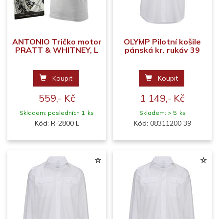
ANTONIO Tričko motor
OLYMP Pilotní košile
PRATT & WHITNEY, L
pánská kr. rukáv 39
Koupit
Koupit
559,- Kč
1 149,- Kč
Skladem: posledních 1 ks
Skladem: > 5 ks
Kód: R-2800 L
Kód: 08311200 39