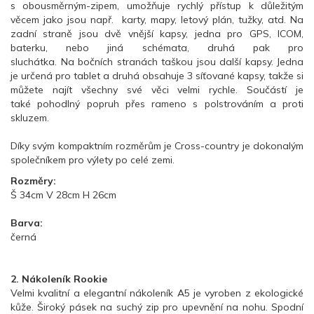
s obousměrným-zipem, umožňuje rychlý přístup k důležitým
věcem jako jsou např. karty, mapy, letový plán, tužky, atd. Na
zadní straně jsou dvě vnější kapsy, jedna pro GPS, ICOM,
baterku, nebo jiná schémata, druhá pak pro
sluchátka. Na bočních stranách taškou jsou další kapsy. Jedna
je určená pro tablet a druhá obsahuje 3 síťované kapsy, takže si
můžete najít všechny své věci velmi rychle. Součástí je
také pohodlný popruh přes rameno s polstrováním a proti
skluzem.
Díky svým kompaktním rozměrům je Cross-country je dokonalým
společníkem pro výlety po celé zemi.
Rozměry:
Š 34cm V 28cm H 26cm
Barva:
černá
2. Nákoleník Rookie
Velmi kvalitní a elegantní nákoleník A5 je vyroben z ekologické
kůže. Široký pásek na suchý zip pro upevnění na nohu. Spodní