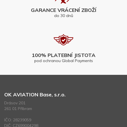
GARANCE VRÁCENÍ ZBOŽÍ
do 30 dnů
100% PLATEBNÍ JISTOTA
pod ochranou Global Payments
OK AVIATION Base, s.r.o.
Drásov 201
261 01 Příbram
IČO: 28239059
DIČ: CZ699004298