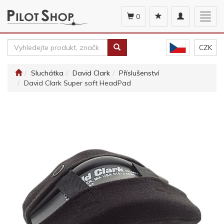
Toggle
Togg
0
navigation
navig
CZK
Sluchátka
David Clark
Příslušenství
David Clark Super soft HeadPad