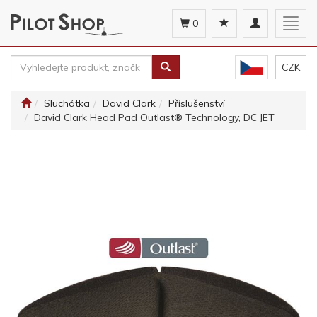
Toggle
Togg
0
navigation
navig
CZK
Sluchátka
David Clark
Příslušenství
David Clark Head Pad Outlast® Technology, DC JET