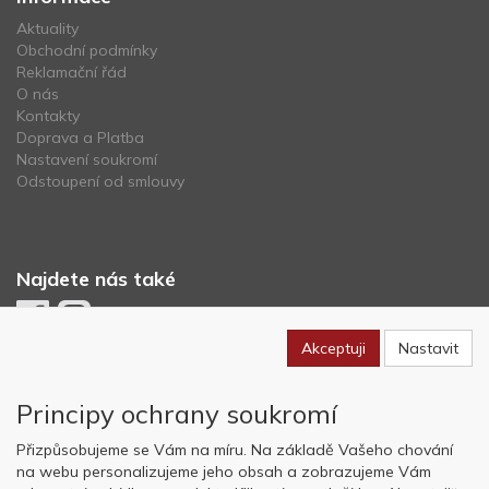
Aktuality
Obchodní podmínky
Reklamační řád
O nás
Kontakty
Doprava a Platba
Nastavení soukromí
Odstoupení od smlouvy
Najdete nás také
Akceptuji
Nastavit
Newsletter
Principy ochrany soukromí
Odebírat
Přizpůsobujeme se Vám na míru. Na základě Vašeho chování
na webu personalizujeme jeho obsah a zobrazujeme Vám