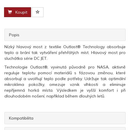
Koupit
Popis
Nízký hlavový most z textilie Outlast® Technology absorbuje
teplo a brání tak vytváření přehřátých míst. Hlavový most pro
sluchátka série DC JET.
Technologie Outlast®, vyvinutá původně pro NASA, aktivně
reguluje teplotu pomocí materiálů s fázovou změnou, které
absorbují a uvolňují teplo podle potřeby. Udržuje tak optimální
mikroklima pokožky, omezuje vznik vlhkosti a eliminuje
nepříjemná horká místa. Výsledkem je vyšší komfort i při
dlouhodobém nošení, například během dlouhých letů.
Kompatibilita