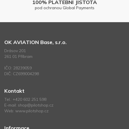
100% PLATEBNÍ JISTOTA
pod ochranou Global Payments
OK AVIATION Base, s.r.o.
Drásov 201
261 01 Příbram
IČO: 28239059
DIČ: CZ699004298
Kontakt
Tel.:
+420 602 251 598
E-mail:
shop@pilotshop.cz
Web:
www.pilotshop.cz
Informace