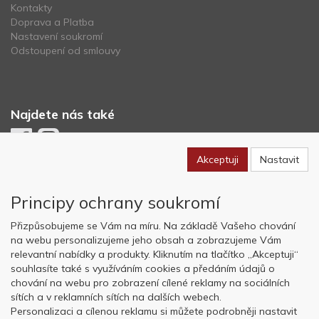
Kontakty
Doprava a Platba
Nastavení soukromí
Odstoupení od smlouvy
Najdete nás také
Akceptuji
Nastavit
Newsletter
Principy ochrany soukromí
Odebírat
Přizpůsobujeme se Vám na míru. Na základě Vašeho chování
na webu personalizujeme jeho obsah a zobrazujeme Vám
relevantní nabídky a produkty. Kliknutím na tlačítko „Akceptuji“
Copyright © OK AVIATION Base, s.r.o. 2022, powered by
ABRA E-
souhlasíte také s využíváním cookies a předáním údajů o
shop
chování na webu pro zobrazení cílené reklamy na sociálních
sítích a v reklamních sítích na dalších webech.
Personalizaci a cílenou reklamu si můžete podrobněji nastavit