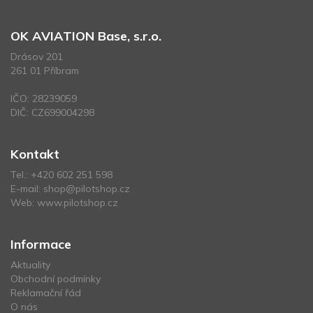
OK AVIATION Base, s.r.o.
Drásov 201
261 01 Příbram
IČO: 28239059
DIČ: CZ699004298
Kontakt
Tel.:
+420 602 251 598
E-mail:
shop@pilotshop.cz
Web:
www.pilotshop.cz
Informace
Aktuality
Obchodní podmínky
Reklamační řád
O nás