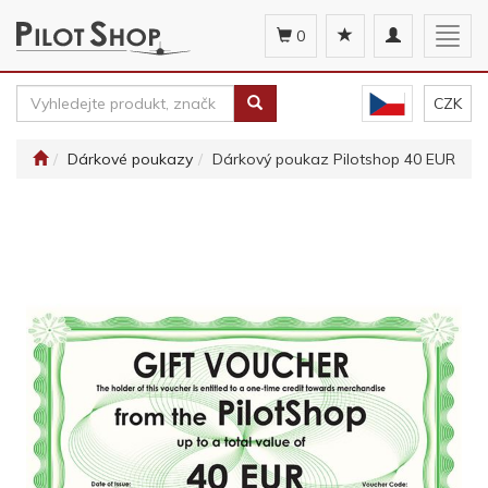
Toggle
Togg
0
navigation
navig
CZK
Dárkové poukazy
Dárkový poukaz Pilotshop 40 EUR