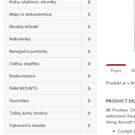
Knihy, učebnice, slovníky
Mapy a dokumentace
Modely letadel
Nákoleníky
Navigační pomůcky
Oděvy, doplňky
Popis
D
Radiostanice
Produkt je v A
RAM MOUNTS
Sluchátka
PRODUCT DE
All Pooleys Ch
Tašky, kufry, brašny
withstand freq
Wing Aircraft 
Vybavení k letadlu
Cockpit &