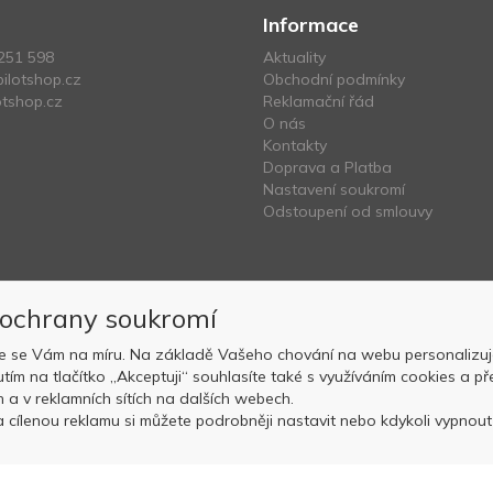
Informace
251 598
Aktuality
ilotshop.cz
Obchodní podmínky
tshop.cz
Reklamační řád
O nás
Kontakty
Doprava a Platba
Nastavení soukromí
Odstoupení od smlouvy
 ochrany soukromí
e se Vám na míru. Na základě Vašeho chování na webu personalizuj
nutím na tlačítko „Akceptuji“ souhlasíte také s využíváním cookies a
Copyright © OK AVIATION Base, s.r.o. 2022, powered by
ABRA E-sho
ch a v reklamních sítích na dalších webech.
 cílenou reklamu si můžete podrobněji nastavit nebo kdykoli vypnout p