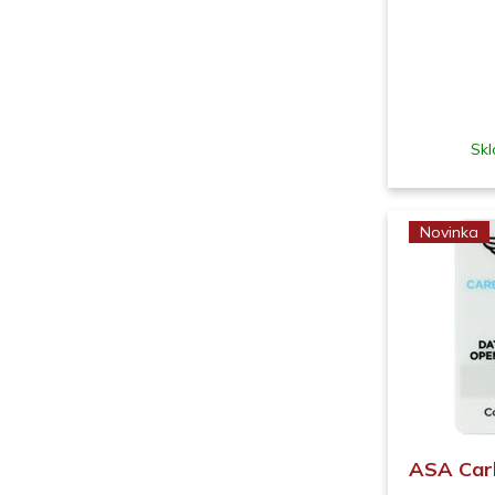
Skl
Novinka
ASA Car