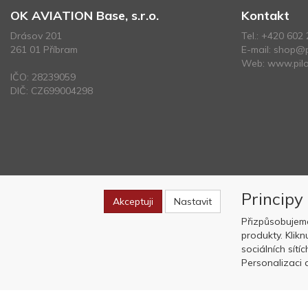
OK AVIATION Base, s.r.o.
Kontakt
Drásov 201
Tel.:
+420 602 
261 01 Příbram
E-mail:
shop@p
Web:
www.pilo
IČO: 28239059
DIČ: CZ699004298
Principy
Akceptuji
Nastavit
Přizpůsobujem
produkty. Klik
sociálních sítí
Personalizaci a