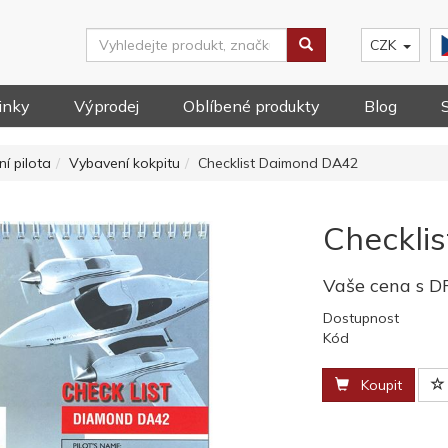
CZK
inky
Výprodej
Oblíbené produkty
Blog
í pilota
Vybavení kokpitu
Checklist Daimond DA42
Checkli
Vaše cena s 
Dostupnost
Kód
Koupit