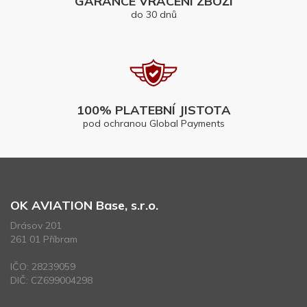
GARANCE VRÁCENÍ ZBOŽÍ
do 30 dnů
100% PLATEBNÍ JISTOTA
pod ochranou Global Payments
OK AVIATION Base, s.r.o.
Drásov 201
261 01 Příbram
IČO: 28239059
DIČ: CZ699004298