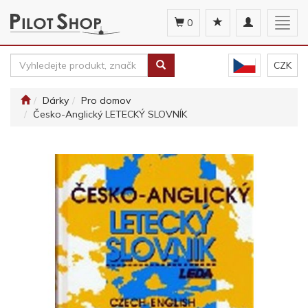
Toggle
Togg
0
navigation
navig
CZK
Dárky
Pro domov
Česko-Anglický LETECKÝ SLOVNÍK