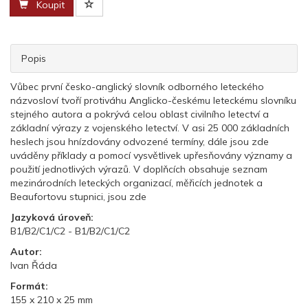
Koupit
Popis
Vůbec první česko-anglický slovník odborného leteckého
názvosloví tvoří protiváhu Anglicko-českému leteckému slovníku
stejného autora a pokrývá celou oblast civilního letectví a
základní výrazy z vojenského letectví. V asi 25 000 základních
heslech jsou hnízdovány odvozené termíny, dále jsou zde
uváděny příklady a pomocí vysvětlivek upřesňovány významy a
použití jednotlivých výrazů. V doplňcích obsahuje seznam
mezinárodních leteckých organizací, měřicích jednotek a
Beaufortovu stupnici, jsou zde
Jazyková úroveň:
B1/B2/C1/C2 - B1/B2/C1/C2
Autor:
Ivan Řáda
Formát:
155 x 210 x 25 mm