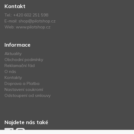
Kontakt
Tel.:
+420 602 251 598
E-mail:
shop@pilotshop.cz
Web:
www.pilotshop.cz
Informace
Aktuality
Obchodní podmínky
Reklamační řád
O nás
Kontakty
Doprava a Platba
Nastavení soukromí
Odstoupení od smlouvy
Najdete nás také