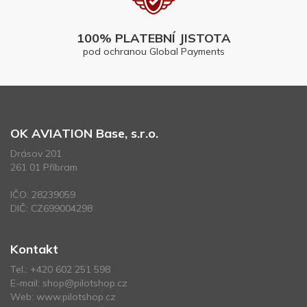
100% PLATEBNÍ JISTOTA
pod ochranou Global Payments
OK AVIATION Base, s.r.o.
Drásov 201
261 01 Příbram
IČO: 28239059
DIČ: CZ699004298
Kontakt
Tel.:
+420 602 251 598
E-mail:
shop@pilotshop.cz
Web:
www.pilotshop.cz