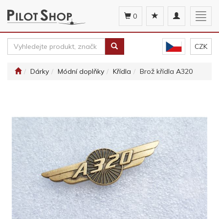
Toggle
Togg
0
navigation
navig
CZK
Dárky
Módní doplňky
Křídla
Brož křídla A320