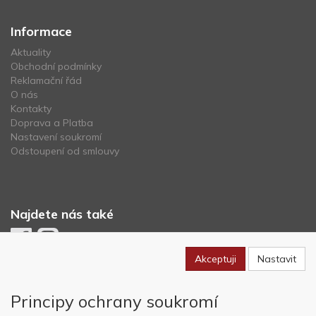
Informace
Aktuality
Obchodní podmínky
Reklamační řád
O nás
Kontakty
Doprava a Platba
Nastavení soukromí
Odstoupení od smlouvy
Najdete nás také
Akceptuji
Nastavit
Newsletter
Principy ochrany soukromí
Odebírat