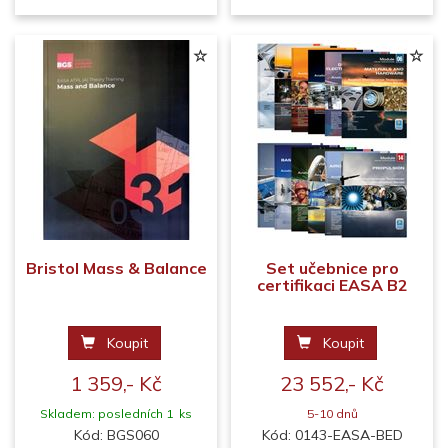
Bristol Mass & Balance
Set učebnice pro
certifikaci EASA B2
Koupit
Koupit
1 359,- Kč
23 552,- Kč
Skladem: posledních 1 ks
5-10 dnů
Kód: BGS060
Kód: 0143-EASA-BED