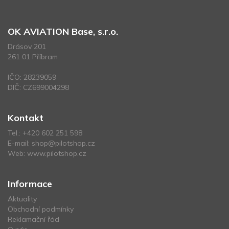
OK AVIATION Base, s.r.o.
Drásov 201
261 01 Příbram
IČO: 28239059
DIČ: CZ699004298
Kontakt
Tel.:
+420 602 251 598
E-mail:
shop@pilotshop.cz
Web:
www.pilotshop.cz
Informace
Aktuality
Obchodní podmínky
Reklamační řád