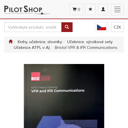
Toggle
Togg
0
navigation
navig
CZK
Knihy, učebnice, slovníky
Učebnice, výcvikové sety
Učebnice ATPL v AJ
Bristol VFR & IFR Communications