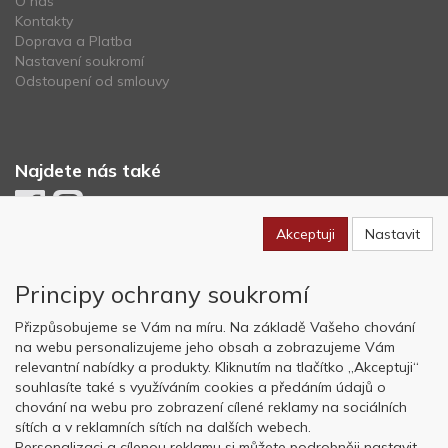
O nás
Kontakty
Doprava a Platba
Nastavení soukromí
Odstoupení od smlouvy
Najdete nás také
Akceptuji
Nastavit
Newsletter
Principy ochrany soukromí
Odebírat
Přizpůsobujeme se Vám na míru. Na základě Vašeho chování
na webu personalizujeme jeho obsah a zobrazujeme Vám
relevantní nabídky a produkty. Kliknutím na tlačítko „Akceptuji“
Copyright © OK AVIATION Base, s.r.o. 2022, powered by
ABRA E-
souhlasíte také s využíváním cookies a předáním údajů o
shop
chování na webu pro zobrazení cílené reklamy na sociálních
sítích a v reklamních sítích na dalších webech.
Personalizaci a cílenou reklamu si můžete podrobněji nastavit