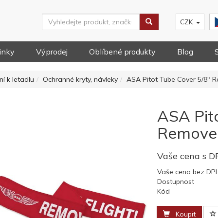
CZK
inky
Výprodej
Oblíbené produkty
Blog
í k letadlu
Ochranné kryty, návleky
ASA Pitot Tube Cover 5/8" R
ASA Pit
Remove 
Vaše cena s 
Vaše cena bez DP
Dostupnost
Kód
Koupit