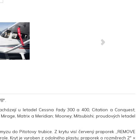
8".
nacházejí u letadel Cessna řady 300 a 400, Citation a Conquest;
irage, Matrix a Meridian; Mooney; Mitsubishi; proudových letadel
hmyzu do Pitotovy trubice. Z krytu visí červený praporek „REMOVE
role. Kryt je vyroben z odolného plastu; praporek o rozměrech 2" ×