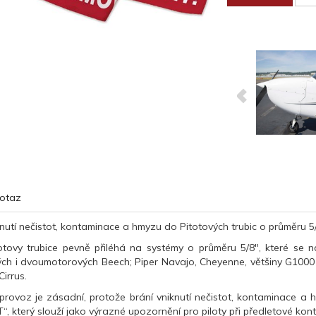
otaz
nutí nečistot, kontaminace a hmyzu do Pitotových trubic o průměru 5/
totovy trubice pevně přiléhá na systémy o průměru 5/8", které se 
h i dvoumotorových Beech; Piper Navajo, Cheyenne, většiny G1000 M
Cirrus.
rovoz je zásadní, protože brání vniknutí nečistot, kontaminace a 
, který slouží jako výrazné upozornění pro piloty při předletové kont