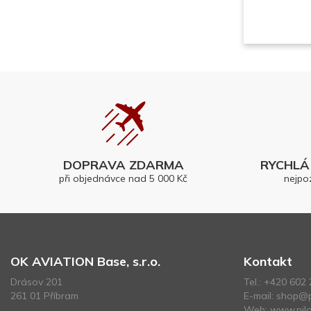
DOPRAVA ZDARMA
RYCHLÁ 
při objednávce nad 5 000 Kč
nejpo
OK AVIATION Base, s.r.o.
Kontakt
Drásov 201
Tel.:
+420 602 
261 01 Příbram
E-mail:
shop@p
Web:
www.pilo