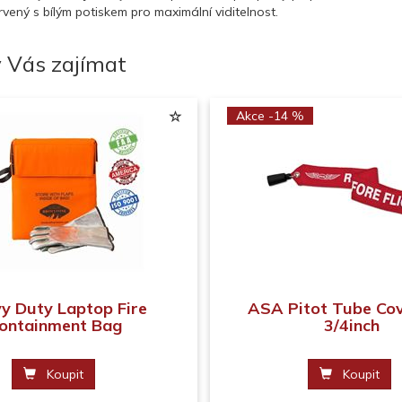
rvený s bílým potiskem pro maximální viditelnost.
 Vás zajímat
Akce -14 %
y Duty Laptop Fire
ASA Pitot Tube Co
ontainment Bag
3/4inch
Koupit
Koupit