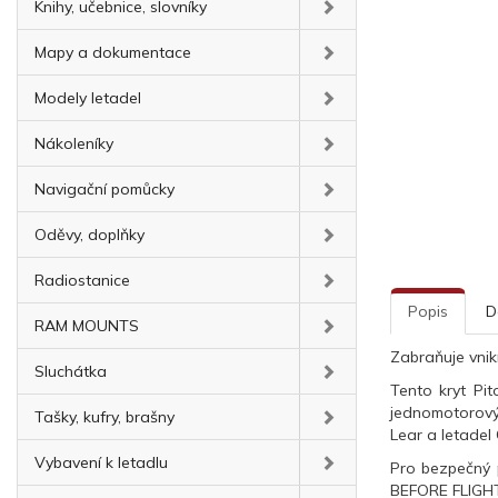
Knihy, učebnice, slovníky
Mapy a dokumentace
Modely letadel
Nákoleníky
Navigační pomůcky
Oděvy, doplňky
Radiostanice
Popis
D
RAM MOUNTS
Zabraňuje vnik
Sluchátka
Tento kryt Pi
jednomotorovýc
Tašky, kufry, brašny
Lear a letadel 
Vybavení k letadlu
Pro bezpečný p
BEFORE FLIGHT“