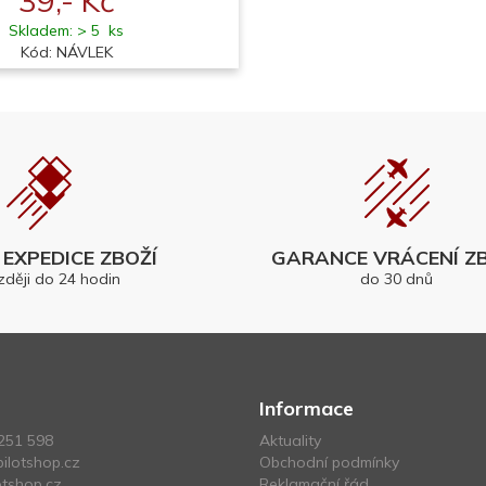
39,- Kč
Skladem: > 5 ks
Kód: NÁVLEK
EXPEDICE ZBOŽÍ
GARANCE VRÁCENÍ ZB
zději do 24 hodin
do 30 dnů
Informace
251 598
Aktuality
ilotshop.cz
Obchodní podmínky
tshop.cz
Reklamační řád