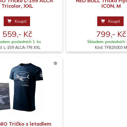
O Tričko L-159 ALCA
RED BULL Tričko Flyi
Tricolor, XXL
ICON, M
Koupit
Koupit
559,- Kč
799,- Kč
adem: posledních 1 ks
Skladem: posledních 
d: L-159 ALCA-TRI XXL
Kód: TFB25003 
O Tričko s letadlem