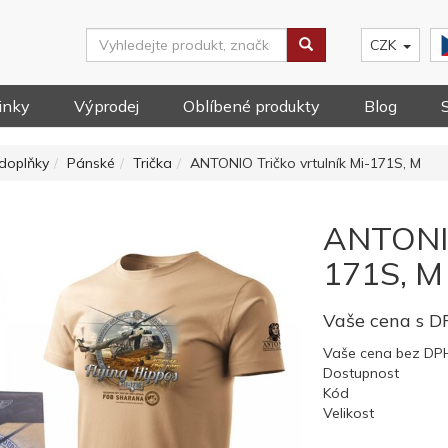
CZK
inky
Výprodej
Oblíbené produkty
Blog
doplňky
Pánské
Trička
ANTONIO Tričko vrtulník Mi-171S, M
ANTONIO
171S, M
Vaše cena s 
Vaše cena bez DP
Dostupnost
Kód
Velikost