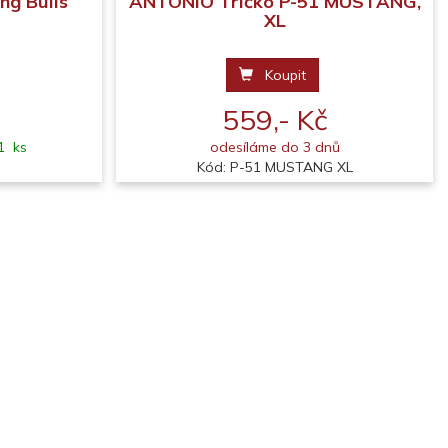
ng Bulls
ANTONIO Tričko P-51 MUSTANG,
XL
Koupit
559,- Kč
1 ks
odesíláme do 3 dnů
M
Kód: P-51 MUSTANG XL