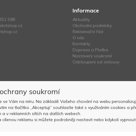
Informace
251 598
Aktuality
ilotshop.cz
Obchodní podmínky
tshop.cz
Reklamační řád
O nás
Kontakty
Doprava a Platba
Nastavení soukromí
Odstoupení od smlouvy
 ochrany soukromí
e se Vám na míru. Na základě Vašeho chování na webu personalizuj
nutím na tlačítko „Akceptuji“ souhlasíte také s využíváním cookies a
Copyright © OK AVIATION Base, s.r.o. 2022, powered by
ABRA E-sho
ch a v reklamních sítích na dalších webech.
 cílenou reklamu si můžete podrobněji nastavit nebo kdykoli vypnout p