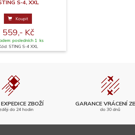
STING S-4, XXL
Koupit
559,- Kč
adem: posledních 1 ks
Kód: STING S-4 XXL
EXPEDICE ZBOŽÍ
GARANCE VRÁCENÍ ZB
zději do 24 hodin
do 30 dnů