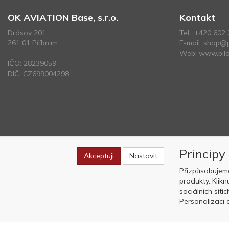
OK AVIATION Base, s.r.o.
Kontakt
Drásov 201
Tel.:
+420 602 
261 01 Příbram
E-mail:
shop@p
Web:
www.pilo
IČO: 28239059
DIČ: CZ699004298
Principy
Akceptuji
Nastavit
Přizpůsobujem
produkty. Klik
sociálních sítí
Personalizaci a