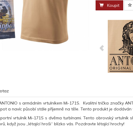
Koupit
otaz
 ANTONIO s armádním vrtulníkem Mi-171S. Kvalitní trička značky AN
pot a navíc působí stále příjemně na těle. Tento produkt je dodáván
portní vrtulník Mi-171S s dvěma turbínami. Tento obrovský vrtulník sl
orů, když jsou „létající hroši“ blízko vás. Pozdravte létající hrochy!