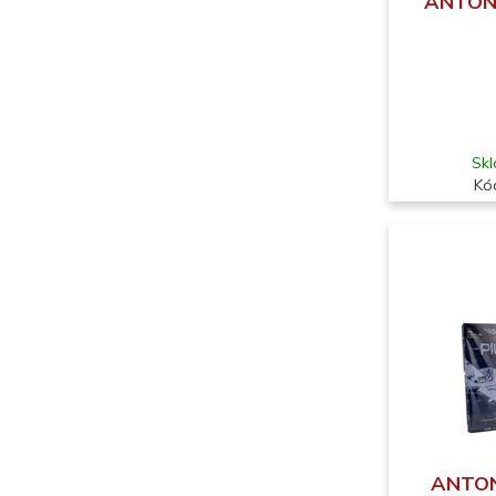
ANTONI
Skl
Kó
ANTONI