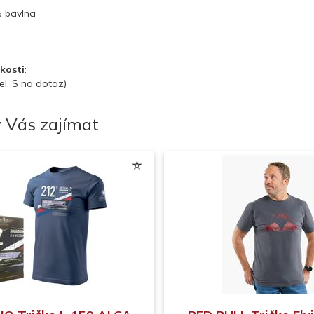
% bavlna
kosti
:
vel. S na dotaz)
 Vás zajímat