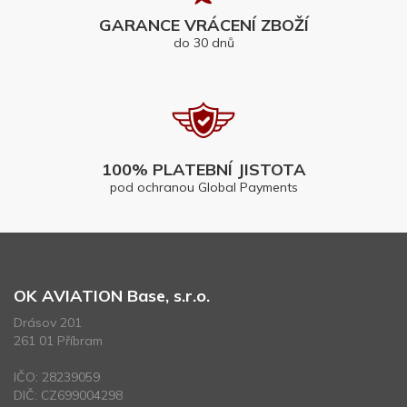
GARANCE VRÁCENÍ ZBOŽÍ
do 30 dnů
100% PLATEBNÍ JISTOTA
pod ochranou Global Payments
OK AVIATION Base, s.r.o.
Drásov 201
261 01 Příbram
IČO: 28239059
DIČ: CZ699004298