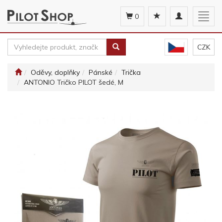
Toggle
Togg
0
navigation
navig
CZK
Oděvy, doplňky
Pánské
Trička
ANTONIO Tričko PILOT šedé, M