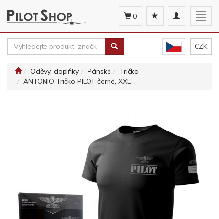
Toggle
Togg
0
navigation
navig
CZK
Oděvy, doplňky
Pánské
Trička
ANTONIO Tričko PILOT černé, XXL