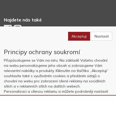
Najdete nás také
Akceptuji
Nastavit
Newsletter
Principy ochrany soukromí
Odebírat
Přizpůsobujeme se Vám na míru. Na základě Vašeho chování
na webu personalizujeme jeho obsah a zobrazujeme Vám
relevantní nabídky a produkty. Kliknutím na tlačítko „Akceptuji“
Copyright © OK AVIATION Base, s.r.o. 2022, powered by
ABRA E-
souhlasíte také s využíváním cookies a předáním údajů o
shop
chování na webu pro zobrazení cílené reklamy na sociálních
sítích a v reklamních sítích na dalších webech.
Personalizaci a cílenou reklamu si můžete podrobněji nastavit
nebo kdykoli vypnout po kliknutí na tlačítko „Nastavit“.