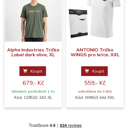
Alpha Industries Tričko
ANTONIO Tričko
Label dark olive, XL
WINGS pro letce, XXL
Koupit
Koupit
679,- Kč
559,- Kč
Skladem: posledních 1 ks
odesíláme do 3 dnů
Kód: 118502-142-XL
Kód: WINGS bílá XXL