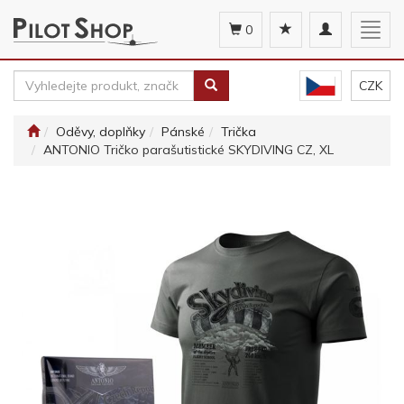
Toggle
Togg
0
navigation
navig
CZK
Oděvy, doplňky
Pánské
Trička
ANTONIO Tričko parašutistické SKYDIVING CZ, XL