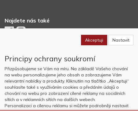
Najdete nás také
Akceptuji
Nastavit
Newsletter
Principy ochrany soukromí
Odebírat
Přizpůsobujeme se Vám na míru. Na základě Vašeho chování
na webu personalizujeme jeho obsah a zobrazujeme Vám
relevantní nabídky a produkty. Kliknutím na tlačítko „Akceptuji“
Copyright © OK AVIATION Base, s.r.o. 2022, powered by
ABRA E-
souhlasíte také s využíváním cookies a předáním údajů o
shop
chování na webu pro zobrazení cílené reklamy na sociálních
sítích a v reklamních sítích na dalších webech.
Personalizaci a cílenou reklamu si můžete podrobněji nastavit
nebo kdykoli vypnout po kliknutí na tlačítko „Nastavit“.