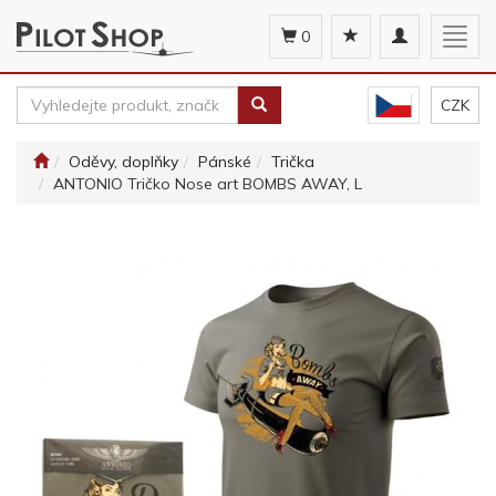
Toggle
Togg
0
navigation
navig
CZK
Oděvy, doplňky
Pánské
Trička
ANTONIO Tričko Nose art BOMBS AWAY, L