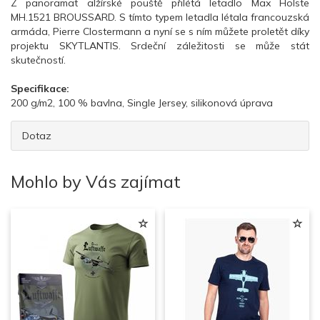
Z panoramat alžírské pouště přilétá letadlo Max Holste
MH.1521 BROUSSARD. S tímto typem letadla létala francouzská
armáda, Pierre Clostermann a nyní se s ním můžete proletět díky
projektu SKYTLANTIS. Srdeční záležitosti se může stát
skutečností.
Specifikace:
200 g/m2, 100 % bavlna, Single Jersey, silikonová úprava
Dotaz
Mohlo by Vás zajímat