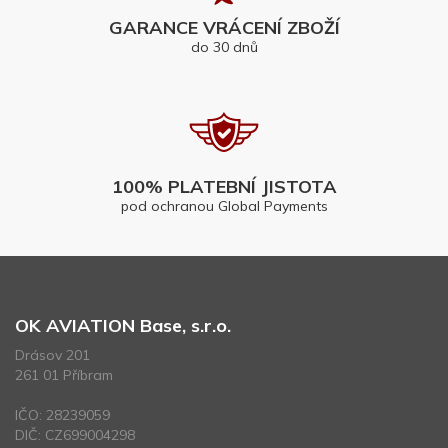
GARANCE VRÁCENÍ ZBOŽÍ
do 30 dnů
100% PLATEBNÍ JISTOTA
pod ochranou Global Payments
OK AVIATION Base, s.r.o.
Drásov 201
261 01 Příbram
IČO: 28239059
DIČ: CZ699004298