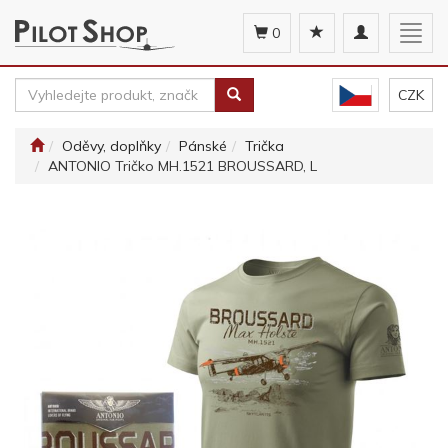
Toggle
Togg
0
navigation
navig
CZK
Oděvy, doplňky
Pánské
Trička
ANTONIO Tričko MH.1521 BROUSSARD, L