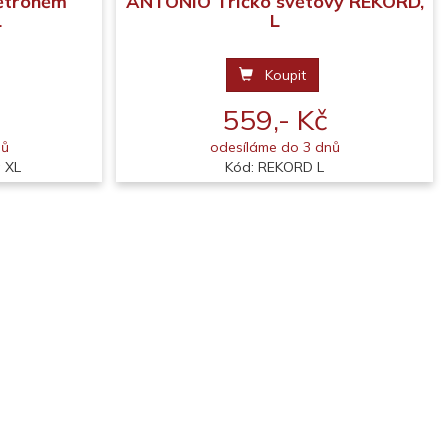
ětroněm
ANTONIO Tričko světový REKORD,
L
L
Koupit
559,- Kč
nů
odesíláme do 3 dnů
 XL
Kód: REKORD L