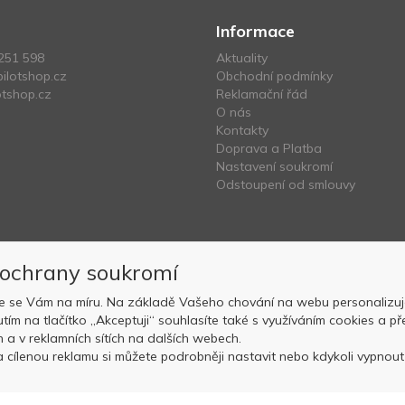
Informace
251 598
Aktuality
ilotshop.cz
Obchodní podmínky
tshop.cz
Reklamační řád
O nás
Kontakty
Doprava a Platba
Nastavení soukromí
Odstoupení od smlouvy
 ochrany soukromí
e se Vám na míru. Na základě Vašeho chování na webu personalizuj
nutím na tlačítko „Akceptuji“ souhlasíte také s využíváním cookies a
Copyright © OK AVIATION Base, s.r.o. 2022, powered by
ABRA E-sho
ch a v reklamních sítích na dalších webech.
 cílenou reklamu si můžete podrobněji nastavit nebo kdykoli vypnout p