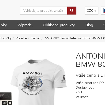
CZK
inky
Výprodej
Oblíbené produkty
Blog
doplňky
Pánské
Trička
ANTONIO Tričko letecký motor BMW 80
ANTONIO
BMW 80
Vaše cena s 
Vaše cena bez DP
Dostupnost
Kód
Velikost