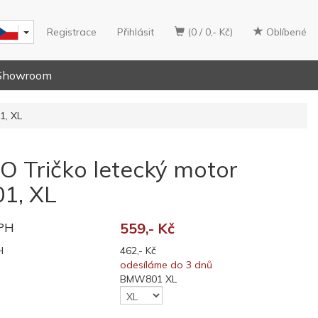
Registrace
Přihlásit
(0 / 0,- Kč)
Oblíbené
Showroom
1, XL
 Tričko letecký motor
1, XL
DPH
559,- Kč
H
462,- Kč
odesíláme do 3 dnů
BMW801 XL