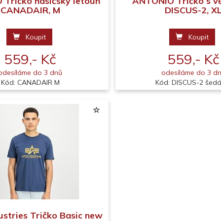
Tričko hasičský letoun
ANTONIO Tričko s v
CANADAIR, M
DISCUS-2, X
Koupit
Koupit
559,- Kč
559,- Kč
odesíláme do 3 dnů
odesíláme do 3 d
Kód: CANADAIR M
Kód: DISCUS-2 šedá
ustries Tričko Basic new