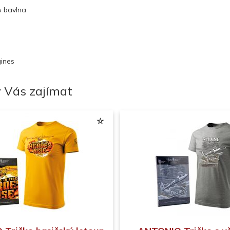
% bavlna
ines
 Vás zajímat