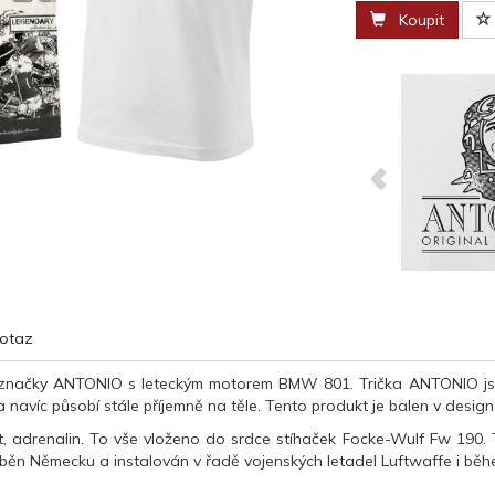
Koupit
otaz
 značky ANTONIO s leteckým motorem BMW 801. Trička ANTONIO jsou
 navíc působí stále příjemně na těle. Tento produkt je balen v design
st, adrenalin. To vše vloženo do srdce stíhaček Focke-Wulf Fw 190
áběn Německu a instalován v řadě vojenských letadel Luftwaffe i běh