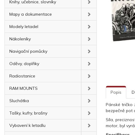
Knihy, učebnice, slovníky
Mapy a dokumentace
Modely letadel
Nákoleníky
Navigační pomůcky
Oděvy, doplňky
Radiostanice
RAM MOUNTS
Popis
D
Sluchátka
Pánské tričko
bezpečně pot a
Tašky, kufry, brašny
Síla, precizno
Vybavení k letadlu
motor, byl vyr
Specifikace
: