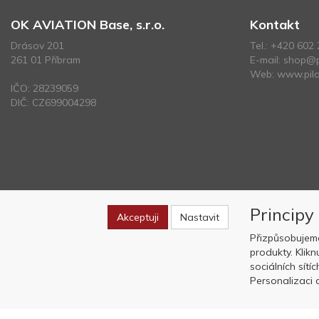
OK AVIATION Base, s.r.o.
Kontakt
Drásov 201
Tel.:
+420 602 
261 01 Příbram
E-mail:
shop@p
Web:
www.pilo
IČO: 28239059
DIČ: CZ699004298
Principy
Akceptuji
Nastavit
Přizpůsobujem
produkty. Klik
sociálních sítí
Personalizaci a