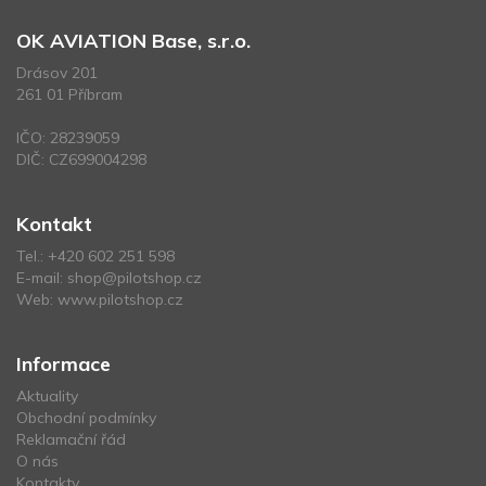
OK AVIATION Base, s.r.o.
Drásov 201
261 01 Příbram
IČO: 28239059
DIČ: CZ699004298
Kontakt
Tel.:
+420 602 251 598
E-mail:
shop@pilotshop.cz
Web:
www.pilotshop.cz
Informace
Aktuality
Obchodní podmínky
Reklamační řád
O nás
Kontakty