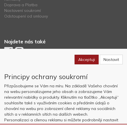
Doprava a Platba
Nastavení soukromí
Odstoupení od smlouvy
Najdete nás také
Akceptuji
Nastavit
Newsletter
Principy ochrany soukromí
Odebírat
Přizpůsobujeme se Vám na míru. Na základě Vašeho chování
na webu personalizujeme jeho obsah a zobrazujeme Vám
relevantní nabídky a produkty. Kliknutím na tlačítko „Akceptuji“
Copyright © OK AVIATION Base, s.r.o. 2022, powered by
ABRA E-
souhlasíte také s využíváním cookies a předáním údajů o
shop
chování na webu pro zobrazení cílené reklamy na sociálních
sítích a v reklamních sítích na dalších webech.
Personalizaci a cílenou reklamu si můžete podrobněji nastavit
nebo kdykoli vypnout po kliknutí na tlačítko „Nastavit“.