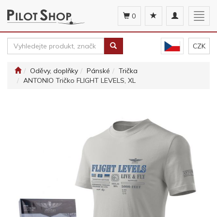
Toggle
Togg
0
navigation
navig
CZK
Oděvy, doplňky
Pánské
Trička
ANTONIO Tričko FLIGHT LEVELS, XL