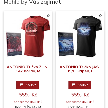
Mohlo by Vás zajímat
ANTONIO Tričko ZLÍN-
ANTONIO Tričko JAS-
142 bordó, M
39/C Gripen, L
Koupit
Koupit
559,- Kč
559,- Kč
odesíláme do 3 dnů
odesíláme do 3 dnů
Kód: ZLÍN-142 M
Kód: JAS-39/C L