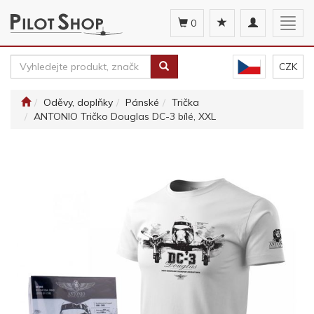
Toggle
Togg
0
navigation
navig
CZK
Oděvy, doplňky
Pánské
Trička
ANTONIO Tričko Douglas DC-3 bílé, XXL