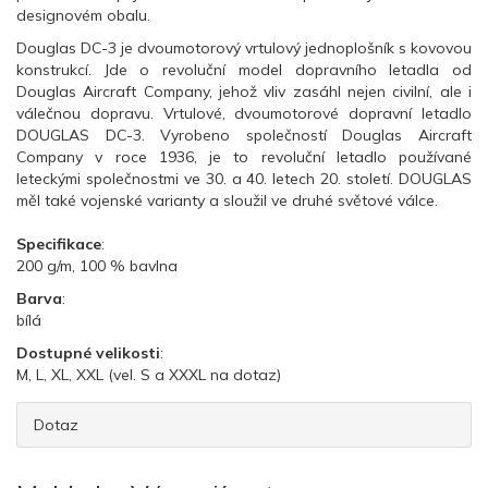
designovém obalu.
Douglas DC-3 je dvoumotorový vrtulový jednoplošník s kovovou
konstrukcí. Jde o revoluční model dopravního letadla od
Douglas Aircraft Company, jehož vliv zasáhl nejen civilní, ale i
válečnou dopravu. Vrtulové, dvoumotorové dopravní letadlo
DOUGLAS DC-3. Vyrobeno společností Douglas Aircraft
Company v roce 1936, je to revoluční letadlo používané
leteckými společnostmi ve 30. a 40. letech 20. století. DOUGLAS
měl také vojenské varianty a sloužil ve druhé světové válce.
Specifikace
:
200 g/m, 100 % bavlna
Barva
:
bílá
Dostupné velikosti
:
M, L, XL, XXL (vel. S a XXXL na dotaz)
Dotaz