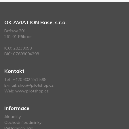
OK AVIATION Base, s.r.o.
Drásov 201
261 01 Příbram
IČO: 28239059
DIČ: CZ699004298
Kontakt
Tel.:
+420 602 251 598
E-mail:
shop@pilotshop.cz
Web:
www.pilotshop.cz
Informace
Aktuality
Obchodní podmínky
Reklamační řád