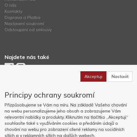
O nás
Kontakty
Doprava a Platba
Nastavení soukromí
Odstoupení od smlouvy
Najdete nás také
Akceptuji
Nastavit
Newsletter
Principy ochrany soukromí
Odebírat
Přizpůsobujeme se Vám na míru. Na základě Vašeho chování
na webu personalizujeme jeho obsah a zobrazujeme Vám
relevantní nabídky a produkty. Kliknutím na tlačítko „Akceptuji“
Copyright © OK AVIATION Base, s.r.o. 2022, powered by
ABRA E-
souhlasíte také s využíváním cookies a předáním údajů o
shop
chování na webu pro zobrazení cílené reklamy na sociálních
sítích a v reklamních sítích na dalších webech.