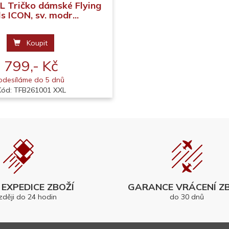
L Tričko dámské Flying
ls ICON, sv. modr...
Koupit
799,- Kč
odesíláme do 5 dnů
Kód: TFB261001 XXL
EXPEDICE ZBOŽÍ
GARANCE VRÁCENÍ ZB
zději do 24 hodin
do 30 dnů