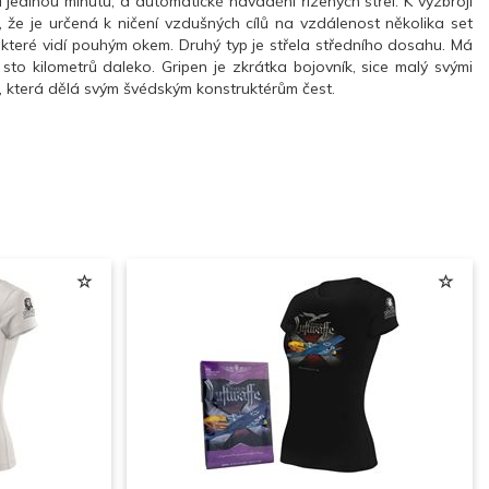
 jedinou minutu, a automatické navádění řízených střel. K výzbroji
 že je určená k ničení vzdušných cílů na vzdálenost několika set
 a které vidí pouhým okem. Druhý typ je střela středního dosahu. Má
 sto kilometrů daleko. Gripen je zkrátka bojovník, sice malý svými
e, která dělá svým švédským konstruktérům čest.