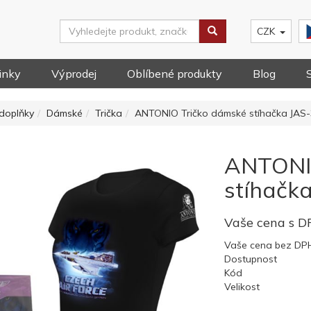
CZK
inky
Výprodej
Oblíbené produkty
Blog
doplňky
Dámské
Trička
ANTONIO Tričko dámské stíhačka JAS-
ANTONI
stíhačk
Vaše cena s 
Vaše cena bez DP
Dostupnost
Kód
Velikost