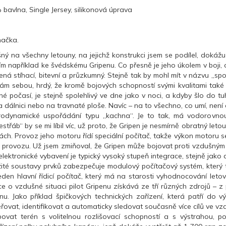
 bavlna, Single Jersey, silikonová úprava
íhačka.
šný na všechny letouny, na jejichž konstrukci jsem se podílel, dokážu
žím například ke švédskému Gripenu. Co přesně je jeho úkolem v boji, 
á stíhací, bitevní a průzkumný. Stejně tak by mohl mít v názvu „spole
ý sám sebou, hrdý, že kromě bojových schopností svými kvalitami také
é počasí, je stejně spolehlivý ve dne jako v noci, a kdyby šlo do 
na dálnici nebo na travnaté ploše. Navíc – na to všechno, co umí, není
odynamické uspořádání typu „kachna“. Je to tak, má vodorovnou př
střáb“ by se mi líbil víc, už proto, že Gripen je nesmírně obratný let
ách. Provoz jeho motoru řídí speciální počítač, takže výkon motoru 
provozu. Už jsem zmiňoval, že Gripen může bojovat proti vzdušným s
elektronické vybavení je typický vysoký stupeň integrace, stejně jak
ité soustavy prvků zabezpečuje modulový počítačový systém, který tvo
den hlavní řídicí počítač, který má na starosti vyhodnocování leto
ce o vzdušné situaci pilot Gripenu získává ze tří různých zdrojů –
nu. Jako příklad špičkových technických zařízení, která patří do v
ěřovat, identifikovat a automaticky sledovat současně více cílů ve vz
vat terén s volitelnou rozlišovací schopností a s výstrahou, p