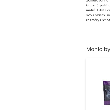
zaměřování a ř
Gripenů patří 
metrů. Pilot G
svou vlastní n
rozměry i hmot
Mohlo by