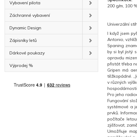
Vybavení pilota
200 g/m, 100 %
Záchranné vybavení
Univerzální st
Dynamic Design
I když jsem py
Antonio, vzhlí
Zápisníky letů
Spaning znamen
by si byl jist
Dárkové poukazy
opravdu mizern
přistát třeba 
Výprodej %
Gripen má aer
těžkopádné. „Je
v různých výšk
hospodárnosti 
Pro jeho radio
Fungování slož
systémové a je
prvků. Informa
počítače letou
zjišťovat, zam
Umožňuje mapo