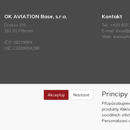
OK AVIATION Base, s.r.o.
Kontakt
Drásov 201
Tel.:
+420 602 
261 01 Příbram
E-mail:
shop@p
Web:
www.pilo
IČO: 28239059
DIČ: CZ699004298
Principy
Akceptuji
Nastavit
Přizpůsobujem
produkty. Klik
sociálních sítí
Personalizaci a