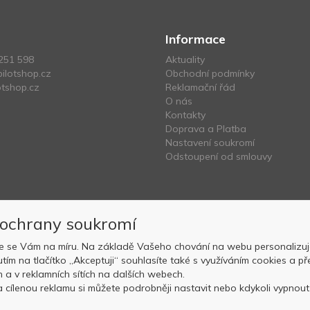
Informace
251 598
Aktuality
ilotshop.cz
Obchodní podmínky
tshop.cz
Reklamační řád
O nás
Kontakty
Doprava a Platba
Nastavení soukromí
Odstoupení od smlouvy
 ochrany soukromí
e se Vám na míru. Na základě Vašeho chování na webu personalizuj
nutím na tlačítko „Akceptuji“ souhlasíte také s využíváním cookies a
Copyright © OK AVIATION Base, s.r.o. 2022, powered by
ABRA E-sho
ch a v reklamních sítích na dalších webech.
 cílenou reklamu si můžete podrobněji nastavit nebo kdykoli vypnout p