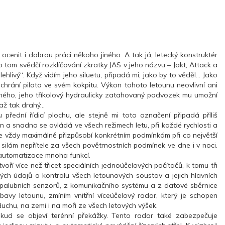
 ocenit i dobrou práci někoho jiného. A tak já, letecký konstruktér
o tom svědčí rozklíčování zkratky JAS v jeho názvu – Jakt, Attack a
hlivý“. Když vidím jeho siluetu, připadá mi, jako by to věděl… Jako
 chrání pilota ve svém kokpitu. Výkon tohoto letounu neovlivní ani
tuhého, jeho tříkolový hydraulicky zatahovaný podvozek mu umožní
 až tak drahý…
ední řídicí plochu, ale stejně mi toto označení připadá příliš
oun a snadno se ovládá ve všech režimech letu, při každé rychlosti a
se vždy maximálně přizpůsobí konkrétním podmínkám při co největší
ilám nepřítele za všech povětrnostních podmínek ve dne i v noci.
o automatizace mnoha funkcí.
ří více než třicet speciálních jednoúčelových počítačů, k tomu tři
vých údajů a kontrolu všech letounových soustav a jejich hlavních
 z palubních senzorů, z komunikačního systému a z datové sběrnice
ýbavy letounu, zmíním vnitřní víceúčelový radar, který je schopen
duchu, na zemi i na moři ze všech letových výšek.
okud se objeví terénní překážky. Tento radar také zabezpečuje