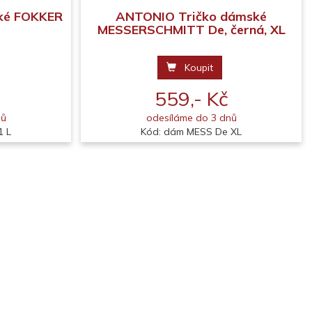
ké FOKKER
ANTONIO Tričko dámské
MESSERSCHMITT De, černá, XL
Koupit
559,- Kč
nů
odesíláme do 3 dnů
1 L
Kód: dám MESS De XL