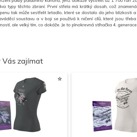
ízení palby palubního kanónu, jenž dokáže vystřelit až 1 700 ran za
dva typy těchto zbraní. První střela má krátký dosah, což znamená,
ripenu tak může sestřelit letadlo, které se dostalo do jeho blízkosti
aváděcí soustavu a v boji se používá k ničení cílů, které jsou třeba
ností, ale velký tím, co dokáže. Je to plnokrevná stíhačka 4. generac
 Vás zajímat