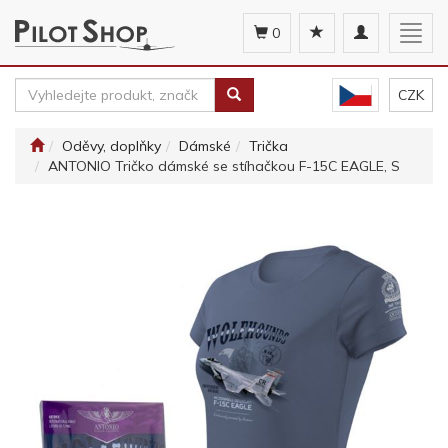
Toggle
Togg
0
navigation
navig
CZK
Oděvy, doplňky
Dámské
Trička
ANTONIO Tričko dámské se stíhačkou F-15C EAGLE, S