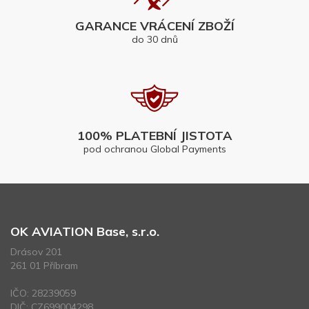
GARANCE VRÁCENÍ ZBOŽÍ
do 30 dnů
100% PLATEBNÍ JISTOTA
pod ochranou Global Payments
OK AVIATION Base, s.r.o.
Drásov 201
261 01 Příbram
IČO: 28239059
DIČ: CZ699004298