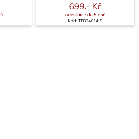
699,- Kč
nů
odesíláme do 5 dnů
L
Kód: TFB24014 S