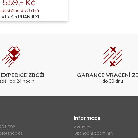
559,- Kč
odesíláme do 3 dnů
Kód: dám PHAN-II XL
EXPEDICE ZBOŽÍ
GARANCE VRÁCENÍ ZB
zději do 24 hodin
do 30 dnů
Informace
251 598
Aktuality
ilotshop.cz
Obchodní podmínky