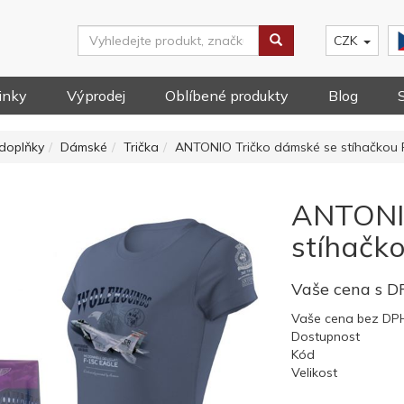
CZK
inky
Výprodej
Oblíbené produkty
Blog
doplňky
Dámské
Trička
ANTONIO Tričko dámské se stíhačkou 
ANTONIO
stíhačk
Vaše cena s 
Vaše cena bez DP
Dostupnost
Kód
Velikost