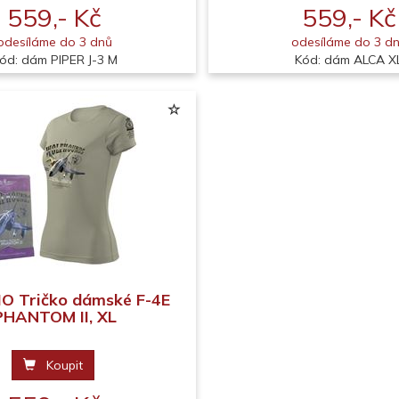
559,- Kč
559,- Kč
odesíláme do 3 dnů
odesíláme do 3 d
ód: dám PIPER J-3 M
Kód: dám ALCA X
O Tričko dámské F-4E
PHANTOM II, XL
Koupit