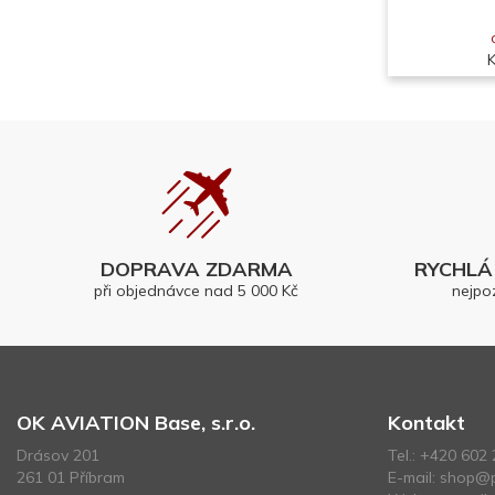
DOPRAVA ZDARMA
RYCHLÁ 
při objednávce nad 5 000 Kč
nejpo
OK AVIATION Base, s.r.o.
Kontakt
Drásov 201
Tel.:
+420 602 
261 01 Příbram
E-mail:
shop@p