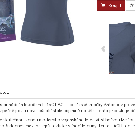
Koupit
otaz
 s armádním letadlem F-15C EAGLE od české značky Antonio v proved
zpečně pot a navíc působí stále příjemně na těle. Tento produkt je 
 skutečnou ikonou moderního vojenského letectví, stíhačkou McDonne
patří dodnes mezi nejlepší taktické stíhací letouny. Tento EAGLE od 