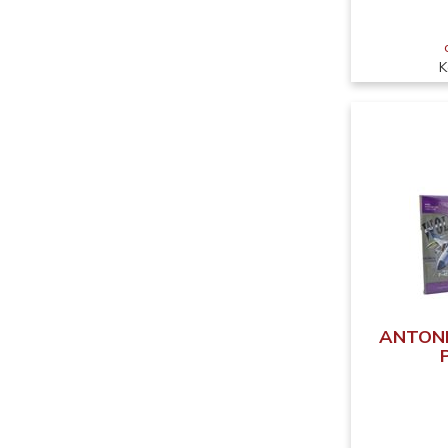
K
ANTONI