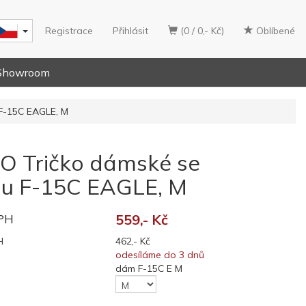
Registrace
Přihlásit
(0 / 0,- Kč)
Oblíbené
Showroom
F-15C EAGLE, M
 Tričko dámské se
ou F-15C EAGLE, M
DPH
559,- Kč
H
462,- Kč
odesíláme do 3 dnů
dám F-15C E M