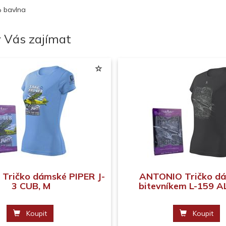
% bavlna
 Vás zajímat
Tričko dámské PIPER J-
ANTONIO Tričko dá
3 CUB, M
bitevníkem L-159 A
Koupit
Koupit