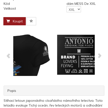
Kód
dám MESS De XXL
Velikost
Koupit
Popis
Stíhací letoun japonského císařského námořního letectva. Toto
letadlo evokuje Tichý oceán, řev leteckých motorů a odhodlání