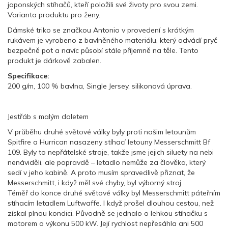
japonských stíhačů, kteří položili své životy pro svou zemi.
Varianta produktu pro ženy.
Dámské triko se značkou Antonio v provedení s krátkým
rukávem je vyrobeno z bavlněného materiálu, který odvádí pryč
bezpečně pot a navíc působí stále příjemně na těle. Tento
produkt je dárkově zabalen.
Specifikace:
200 g/m, 100 % bavlna, Single Jersey, silikonová úprava.
Jestřáb s malým doletem
V průběhu druhé světové války byly proti našim letounům
Spitfire a Hurrican nasazeny stíhací letouny Messerschmitt Bf
109. Byly to nepřátelské stroje, takže jsme jejich siluety na nebi
nenáviděli, ale popravdě – letadlo nemůže za člověka, který
sedí v jeho kabině. A proto musím spravedlivě přiznat, že
Messerschmitt, i když měl své chyby, byl výborný stroj.
Téměř do konce druhé světové války byl Messerschmitt páteřním
stíhacím letadlem Luftwaffe. I když prošel dlouhou cestou, než
získal plnou kondici. Původně se jednalo o lehkou stíhačku s
motorem o výkonu 500 kW. Její rychlost nepřesáhla ani 500