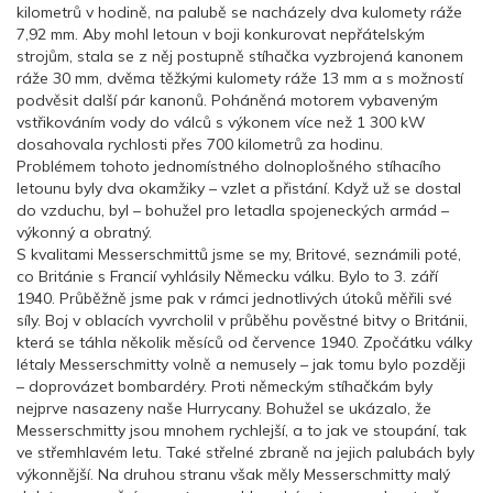
kilometrů v hodině, na palubě se nacházely dva kulomety ráže
7,92 mm. Aby mohl letoun v boji konkurovat nepřátelským
strojům, stala se z něj postupně stíhačka vyzbrojená kanonem
ráže 30 mm, dvěma těžkými kulomety ráže 13 mm a s možností
podvěsit další pár kanonů. Poháněná motorem vybaveným
vstřikováním vody do válců s výkonem více než 1 300 kW
dosahovala rychlosti přes 700 kilometrů za hodinu.
Problémem tohoto jednomístného dolnoplošného stíhacího
letounu byly dva okamžiky – vzlet a přistání. Když už se dostal
do vzduchu, byl – bohužel pro letadla spojeneckých armád –
výkonný a obratný.
S kvalitami Messerschmittů jsme se my, Britové, seznámili poté,
co Británie s Francií vyhlásily Německu válku. Bylo to 3. září
1940. Průběžně jsme pak v rámci jednotlivých útoků měřili své
síly. Boj v oblacích vyvrcholil v průběhu pověstné bitvy o Británii,
která se táhla několik měsíců od července 1940. Zpočátku války
létaly Messerschmitty volně a nemusely – jak tomu bylo později
– doprovázet bombardéry. Proti německým stíhačkám byly
nejprve nasazeny naše Hurrycany. Bohužel se ukázalo, že
Messerschmitty jsou mnohem rychlejší, a to jak ve stoupání, tak
ve střemhlavém letu. Také střelné zbraně na jejich palubách byly
výkonnější. Na druhou stranu však měly Messerschmitty malý