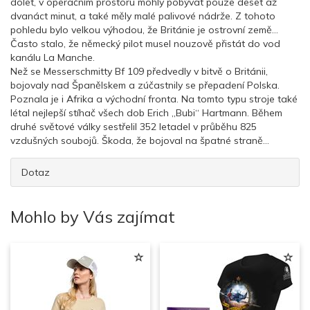
dolet, v operačním prostoru mohly pobývat pouze deset až
dvanáct minut, a také měly malé palivové nádrže. Z tohoto
pohledu bylo velkou výhodou, že Británie je ostrovní země…
Často stalo, že německý pilot musel nouzově přistát do vod
kanálu La Manche.
Než se Messerschmitty Bf 109 předvedly v bitvě o Británii,
bojovaly nad Španělskem a zúčastnily se přepadení Polska.
Poznala je i Afrika a východní fronta. Na tomto typu stroje také
létal nejlepší stíhač všech dob Erich „Bubi“ Hartmann. Během
druhé světové války sestřelil 352 letadel v průběhu 825
vzdušných soubojů. Škoda, že bojoval na špatné straně…
Dotaz
Mohlo by Vás zajímat