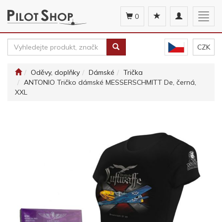
Toggle
Togg
0
navigation
navig
CZK
Oděvy, doplňky
Dámské
Trička
ANTONIO Tričko dámské MESSERSCHMITT De, černá,
XXL