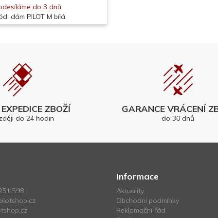
odesíláme do 3 dnů
ód: dám PILOT M bílá
EXPEDICE ZBOŽÍ
GARANCE VRÁCENÍ ZB
zději do 24 hodin
do 30 dnů
Informace
251 598
Aktuality
ilotshop.cz
Obchodní podmínky
tshop.cz
Reklamační řád