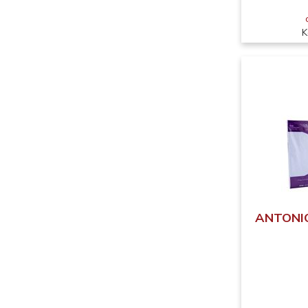
K
ANTONIO