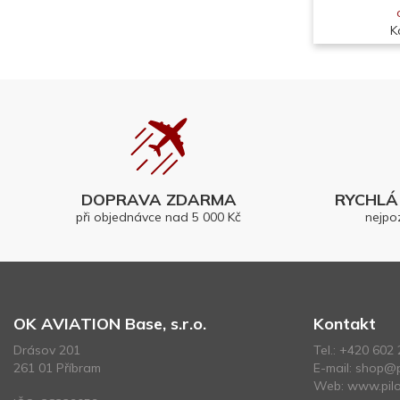
K
DOPRAVA ZDARMA
RYCHLÁ 
při objednávce nad 5 000 Kč
nejpo
OK AVIATION Base, s.r.o.
Kontakt
Drásov 201
Tel.:
+420 602 
261 01 Příbram
E-mail:
shop@p
Web:
www.pilo