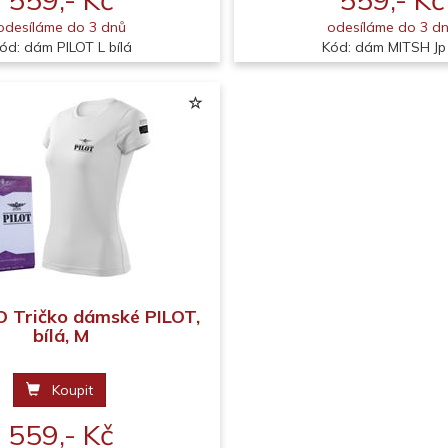
odesíláme do 3 dnů
odesíláme do 3 d
ód: dám PILOT L bílá
Kód: dám MITSH Jp
 Tričko dámské PILOT,
bílá, M
Koupit
559,- Kč