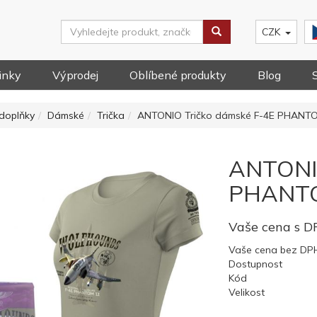
CZK
inky
Výprodej
Oblíbené produkty
Blog
doplňky
Dámské
Trička
ANTONIO Tričko dámské F-4E PHANTOM
ANTONIO
PHANTOM
Vaše cena s 
Vaše cena bez DP
Dostupnost
Kód
Velikost