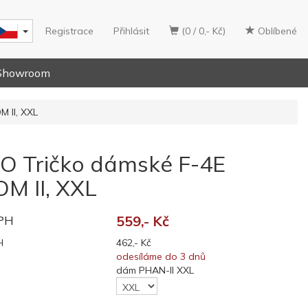
Registrace
Přihlásit
(0 / 0,- Kč)
Oblíbené
Showroom
 II, XXL
 Tričko dámské F-4E
 II, XXL
DPH
559,- Kč
H
462,- Kč
odesíláme do 3 dnů
dám PHAN-II XXL