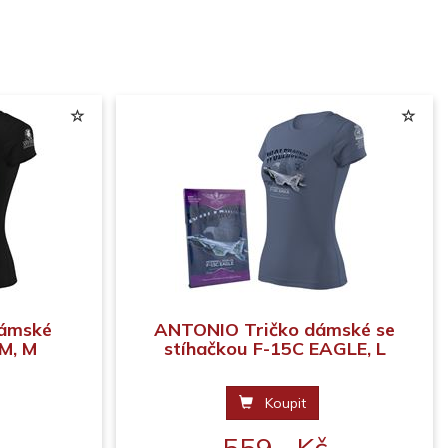
dámské
ANTONIO Tričko dámské se
M, M
stíhačkou F-15C EAGLE, L
Koupit
559,- Kč