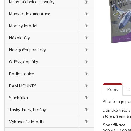
Knihy, učebnice, slovníky
Mapy a dokumentace
Modely letadel
Nákoleníky
Navigační pomůcky
Oděvy, doplňky
Radiostanice
RAM MOUNTS
Popis
D
Sluchátka
Phantom je pos
Tašky, kufry, brašny
Dámské triko s
stále příjemně
Vybavení k letadlu
Specifikace:
200 g/m, 100 %