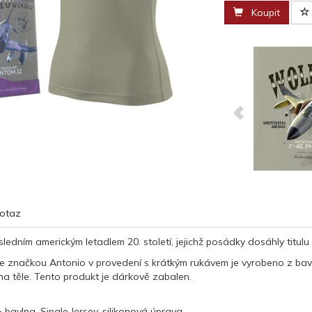
Koupit
otaz
ledním americkým letadlem 20. století, jejichž posádky dosáhly titulu
e značkou Antonio v provedení s krátkým rukávem je vyrobeno z bavl
 na těle. Tento produkt je dárkově zabalen.
 bavlna, Single Jersey, silikonová úprava