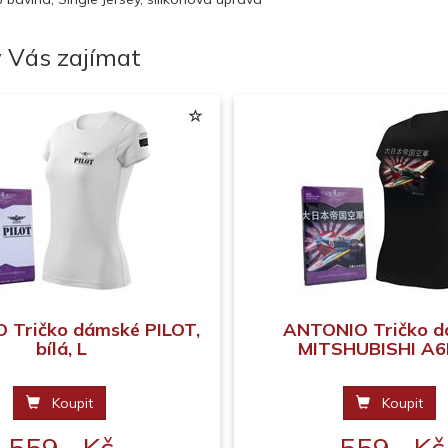
 Vás zajímat
 Tričko dámské PILOT,
ANTONIO Tričko 
bílá, L
MITSHUBISHI A6
Koupit
Koupit
559,- Kč
559,- Kč