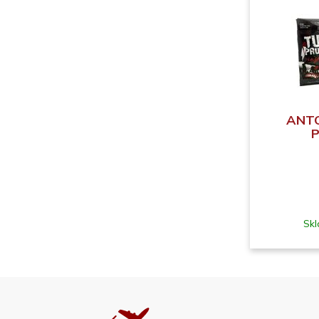
ANTO
P
Skl