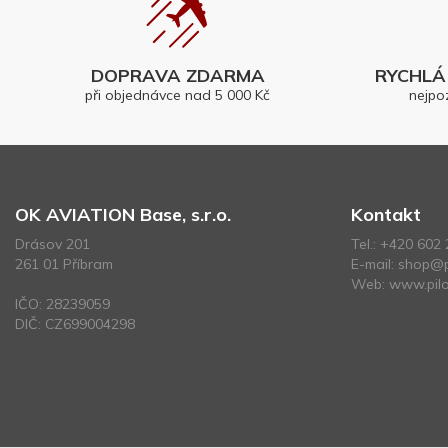
DOPRAVA ZDARMA
RYCHLÁ 
při objednávce nad 5 000 Kč
nejpo
OK AVIATION Base, s.r.o.
Kontakt
Drásov 201
Tel.:
+420 602 
261 01 Příbram
E-mail:
shop@p
Web:
www.pilo
IČO: 28239059
DIČ: CZ699004298