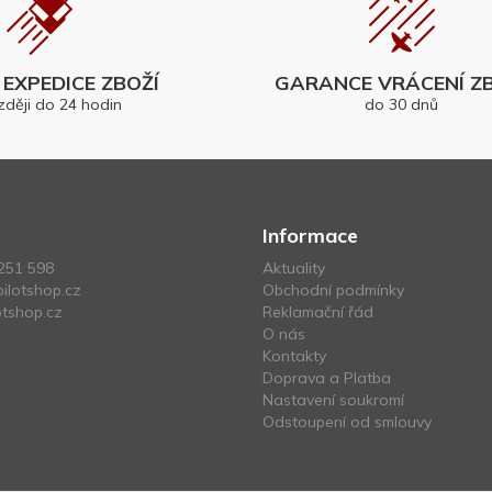
EXPEDICE ZBOŽÍ
GARANCE VRÁCENÍ ZB
zději do 24 hodin
do 30 dnů
Informace
251 598
Aktuality
ilotshop.cz
Obchodní podmínky
tshop.cz
Reklamační řád
O nás
Kontakty
Doprava a Platba
Nastavení soukromí
Odstoupení od smlouvy