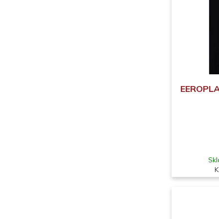
EEROPLA
Skl
K