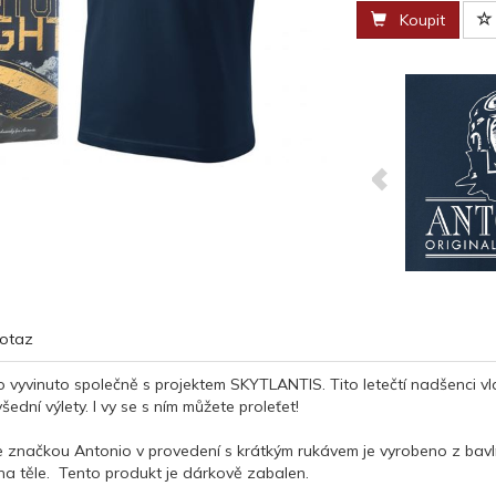
Koupit
otaz
lo vyvinuto společně s projektem SKYTLANTIS. Tito letečtí nadšenci 
šední výlety. I vy se s ním můžete proleťet!
e značkou Antonio v provedení s krátkým rukávem je vyrobeno z bavl
 na těle. Tento produkt je dárkově zabalen.