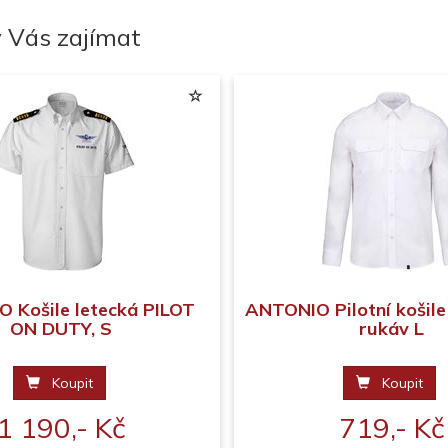
 Vás zajímat
 Košile letecká PILOT
ANTONIO Pilotní košile
ON DUTY, S
rukáv L
Koupit
Koupit
1 190,- Kč
719,- Kč