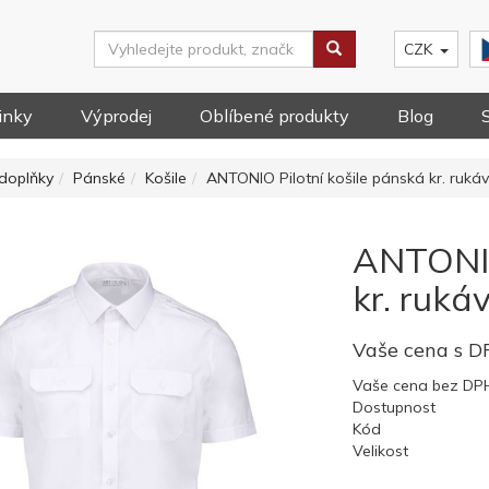
CZK
inky
Výprodej
Oblíbené produkty
Blog
doplňky
Pánské
Košile
ANTONIO Pilotní košile pánská kr. ruká
ANTONIO
kr. ruká
Vaše cena s 
Vaše cena bez DP
Dostupnost
Kód
Velikost