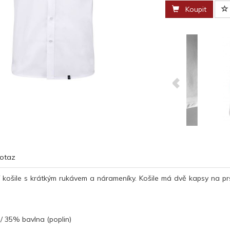
Koupit
otaz
ní košile s krátkým rukávem a nárameníky. Košile má dvě kapsy na p
/ 35% bavlna (poplin)