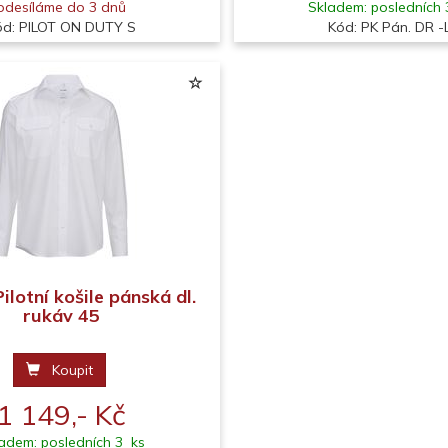
odesíláme do 3 dnů
Skladem: posledních 
ód: PILOT ON DUTY S
Kód: PK Pán. DR -
lotní košile pánská dl.
rukáv 45
Koupit
1 149,- Kč
adem: posledních 3 ks