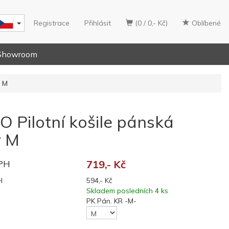
Registrace
Přihlásit
(0 / 0,- Kč)
Oblíbené
Showroom
v M
 Pilotní košile pánská
v M
DPH
719,- Kč
H
594,- Kč
Skladem posledních 4 ks
PK Pán. KR -M-