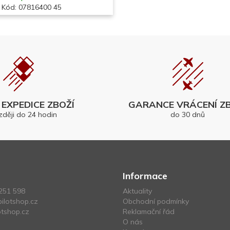
Kód: 07816400 45
EXPEDICE ZBOŽÍ
GARANCE VRÁCENÍ ZB
zději do 24 hodin
do 30 dnů
Informace
251 598
Aktuality
ilotshop.cz
Obchodní podmínky
tshop.cz
Reklamační řád
O nás