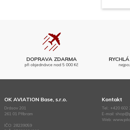
DOPRAVA ZDARMA
RYCHLÁ 
při objednávce nad 5 000 Kč
nejpo
OK AVIATION Base, s.r.o.
Kontakt
Drásov 201
Tel.:
+420 602 
261 01 Příbram
E-mail:
shop@p
Web:
www.pilo
IČO: 28239059