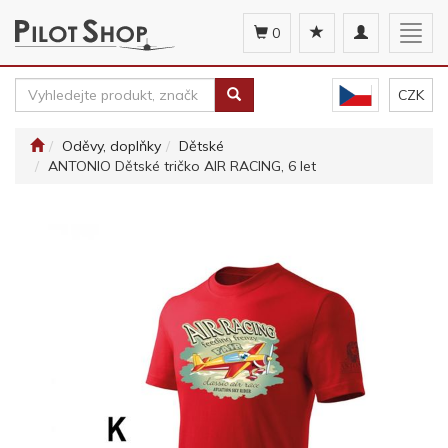
Toggle
Togg
0
navigation
navig
CZK
Oděvy, doplňky
Dětské
ANTONIO Dětské tričko AIR RACING, 6 let