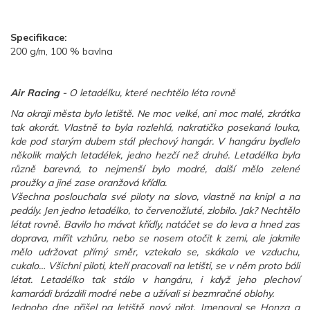
Specifikace:
200 g/m, 100 % bavlna
Air Racing -
O letadélku, které nechtělo léta rovně
Na okraji města bylo letiště. Ne moc velké, ani moc malé, zkrátka
tak akorát. Vlastně to byla rozlehlá, nakratičko posekaná louka,
kde pod starým dubem stál plechový hangár. V hangáru bydlelo
několik malých letadélek, jedno hezčí než druhé. Letadélka byla
různě barevná, to nejmenší bylo modré, další mělo zelené
proužky a jiné zase oranžová křídla.
Všechna poslouchala své piloty na slovo, vlastně na knipl a na
pedály. Jen jedno letadélko, to červenožluté, zlobilo. Jak? Nechtělo
létat rovně. Bavilo ho mávat křídly, natáčet se do leva a hned zas
doprava, mířit vzhůru, nebo se nosem otočit k zemi, ale jakmile
mělo udržovat přímý směr, vztekalo se, skákalo ve vzduchu,
cukalo… Všichni piloti, kteří pracovali na letišti, se v něm proto báli
létat. Letadélko tak stálo v hangáru, i když jeho plechoví
kamarádi brázdili modré nebe a užívali si bezmračné oblohy.
Jednoho dne přišel na letiště nový pilot. Jmenoval se Honza a