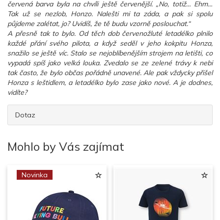
červená barva byla na chvíli ještě červenější. „No, totiž… Ehm…
Tak už se nezlob, Honzo. Nalešti mi ta záda, a pak si spolu
půjdeme zalétat, jo? Uvidíš, že tě budu vzorně poslouchat.“
A přesně tak to bylo. Od těch dob červenožluté letadélko plnilo
každé přání svého pilota, a když seděl v jeho kokpitu Honza,
snažilo se ještě víc. Stalo se nejoblíbenějším strojem na letišti, co
vypadá spíš jako velká louka. Zvedalo se ze zelené trávy k nebi
tak často, že bylo občas pořádně unavené. Ale pak vždycky přišel
Honza s leštidlem, a letadélko bylo zase jako nové. A je dodnes,
vidíte?
Dotaz
Mohlo by Vás zajímat
Novinka