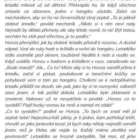
letadla miloval už od dětství. Překvapilo ho, že když všechna
zmizela za obzorem, jedno v hangáru zůstalo. Zašel za
mechanikem, aby se ho na červenožlutý stroj zeptal. „To je pěkně
zlobivé letadlo,“ povídá mechanik. „Nikdo si s ním neví rady.
Nejradši by dělalo přemety, ale aby létalo rovně, to ne! Být tebou,
nechám ho stát pod střechou, je to poděs.“
Honza přemýšlel, jak by zlobivé letadlo přivedl k rozumu. A dostal
nápad. Vzal do ruky hadr a leštidlo a vešel do hangáru. Letadélko
stálo osaměle pod oknem, toužebně hledělo k nebi a nudilo se.
Když uvidělo Honzu s hadrem a leštidlem v ruce, zaradovalo se:
„Bude masáž!“ Ale… Co to? Místo aby si to Honza namířil přímo k
letadlu, začal si pískat, poskakovat a tanečními krůčky se
pohyboval sem a tam po hangáru. Chvílemi se k netrpělivému
letadlu přiblížil na dosah, ale pak, jako by si to rozmyslel, odtančil
zase jinam. A tak pořád dokola. Letadélko bylo zklamané a
zmatené. Nakonec už to nevydrželo a povídá: „Honzo, co to
vyvádíš? Pojď hezky rovnou ke mně a namaž mi záda!“
„Co to vyvádím?“ podivil se Honza. „To bych se snad měl já
zeptat tebe! Neposloucháš piloty, je ti jedno, kam potřebují letět,
chováš se jako jankovitá koza! Já bych taky někdy nejradši zamířil
jinam, než je třeba, ale nejde to. Každý máme zkrátka své
povinnosti!“ Letadélko se hrozně zastydělo. Tak moc, až jeho