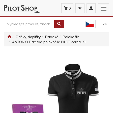
Toggle
Togg
0
navigation
navig
CZK
Oděvy, doplňky
Dámské
Polokošile
ANTONIO Dámská polokošile PILOT černá, XL