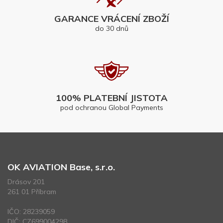
GARANCE VRÁCENÍ ZBOŽÍ
do 30 dnů
100% PLATEBNÍ JISTOTA
pod ochranou Global Payments
OK AVIATION Base, s.r.o.
Drásov 201
261 01 Příbram
IČO: 28239059
DIČ: CZ699004298