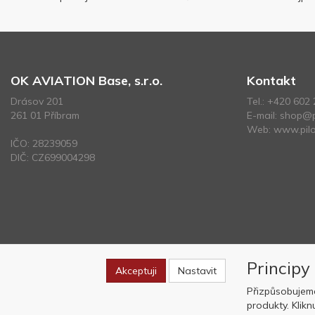
OK AVIATION Base, s.r.o.
Kontakt
Drásov 201
Tel.:
+420 602 
261 01 Příbram
E-mail:
shop@p
Web:
www.pilo
IČO: 28239059
DIČ: CZ699004298
Principy
Akceptuji
Nastavit
Přizpůsobujem
produkty. Klik