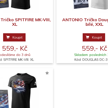
ričko SPITFIRE MK-VIII,
ANTONIO Tričko Doug
XL
bílé, XXL
Koupit
Koupit
559,- Kč
559,- Kč
odesíláme do 3 dnů
Skladem: posledních 
d: SPITFIRE MK-VIII. XL
Kód: DOUGLAS DC-3