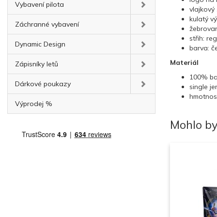
Vybavení pilota
vlajkový
kulatý vý
Záchranné vybavení
žebrova
střih: reg
Dynamic Design
barva: č
Materiál
Zápisníky letů
100% ba
Dárkové poukazy
single je
hmotnos
Výprodej %
Mohlo by