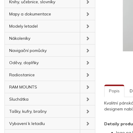
Knihy, učebnice, slovníky
Mapy a dokumentace
Modely letadel
Nákoleníky
Navigační pomůcky
Oděvy, doplňky
Radiostanice
RAM MOUNTS
Popis
D
Sluchátka
Kvalitní pánsk
designem nabíz
Tašky, kufry, brašny
Vybavení k letadlu
Detaily prod
logo na 