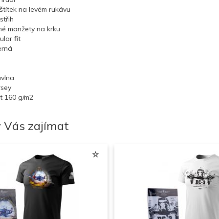
 štítek na levém rukávu
střih
né manžety na krku
ular fit
erná
vlna
rsey
t 160 g/m2
 Vás zajímat