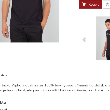
Koupit
otaz
á trička Alpha Industries ze 100% bavlny jsou příjemná na dotyk a j
í jednoduchost, eleganci a pohodlí. Hodí se k džínám, ale i k saku
uktu
hrudi