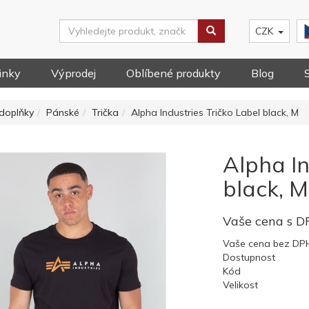
CZK
inky
Výprodej
Oblíbené produkty
Blog
doplňky
Pánské
Trička
Alpha Industries Tričko Label black, M
Alpha In
black, M
Vaše cena s 
Vaše cena bez DP
Dostupnost
Kód
Velikost