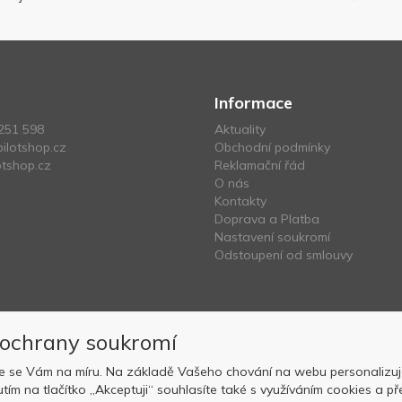
Informace
251 598
Aktuality
ilotshop.cz
Obchodní podmínky
tshop.cz
Reklamační řád
O nás
Kontakty
Doprava a Platba
Nastavení soukromí
Odstoupení od smlouvy
 ochrany soukromí
e se Vám na míru. Na základě Vašeho chování na webu personalizuj
nutím na tlačítko „Akceptuji“ souhlasíte také s využíváním cookies a
Copyright © OK AVIATION Base, s.r.o. 2022, powered by
ABRA E-sho