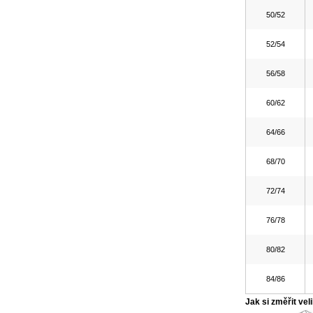
50/52
52/54
56/58
60/62
64/66
68/70
72/74
76/78
80/82
84/86
Jak si změřit vel