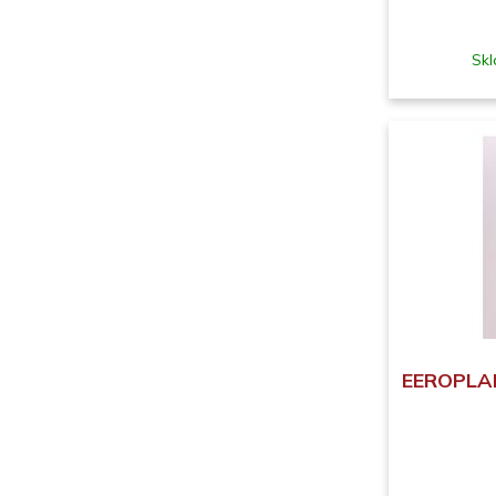
Skl
EEROPLANE