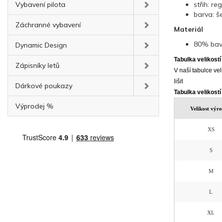
Vybavení pilota
střih: reg
barva: 
Záchranné vybavení
Materiál
80% bav
Dynamic Design
Tabulka velikostí
Zápisníky letů
V naší tabulce vel
lišit
Dárkové poukazy
Tabulka velikostí
Výprodej %
Velikost výr
XS
S
M
L
XL