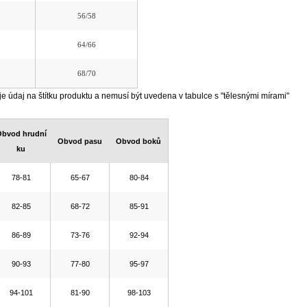
56/58
64/66
68/70
je údaj na štítku produktu a nemusí být uvedena v tabulce s "tělesnými mírami"
bvod hrudní
Obvod pasu
Obvod boků
ku
78-81
65-67
80-84
82-85
68-72
85-91
86-89
73-76
92-94
90-93
77-80
95-97
94-101
81-90
98-103