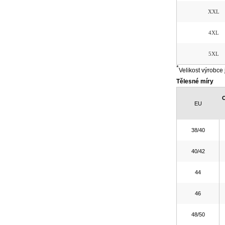
XXL
4XL
5XL
*
Velikost výrobce 
Tělesné míry
O
EU
38/40
40/42
44
46
48/50