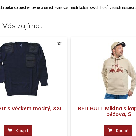
u boků se postav rovně a umísti svinovací metr kolem svých boků v jejich nejširší č
 Vás zajímat
vetr s véčkem modrý, XXL
RED BULL Mikina s ka
béžová, S
Koupit
Koupit