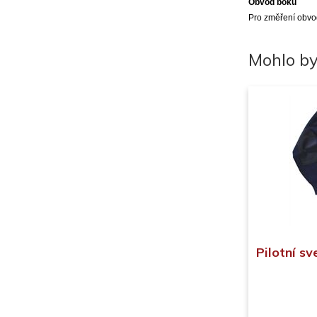
Obvod boků
Pro změření obvod
Mohlo by
Pilotní s