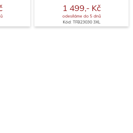
č
1 499,- Kč
nů
odesíláme do 5 dnů
Kód: TFB23030 3XL