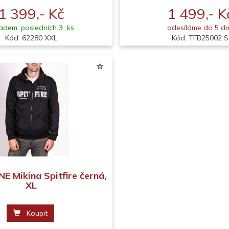
1 399,- Kč
1 499,- K
adem: posledních 3 ks
odesíláme do 5 d
Kód: 62280 XXL
Kód: TFB25002 S
 Mikina Spitfire černá,
XL
Koupit