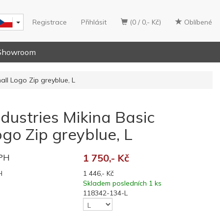
Registrace
Přihlásit
(0 / 0,- Kč)
Oblíbené
Showroom
all Logo Zip greyblue, L
dustries Mikina Basic
go Zip greyblue, L
DPH
1 750,- Kč
H
1 446,- Kč
Skladem posledních 1 ks
118342-134-L