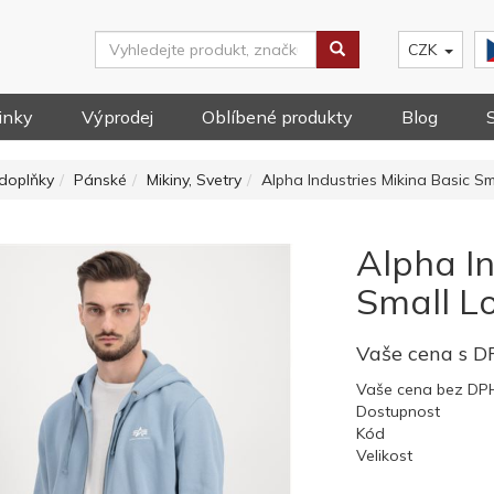
CZK
inky
Výprodej
Oblíbené produkty
Blog
doplňky
Pánské
Mikiny, Svetry
Alpha Industries Mikina Basic Sm
Alpha In
Small Lo
Vaše cena s 
Vaše cena bez DP
Dostupnost
Kód
Velikost