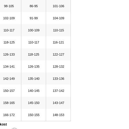
98-105
86-95
101-106
102-109
91-99
104-109
110-117
100-109
110-115
118-125
110-117
116-121
126-133
118-125
122-127
134-141
126-135
128-132
142-149
135-140
133-136
150-157
140-145
137-142
158-165
145-150
143-147
166-172
150-155
148-153
ikost