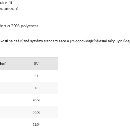
ular fit
šedomodrá
lna a 20% polyester
ikostí najdeš různé systémy standardizace a jim odpovídající tělesné míry. Tyto údaje
*
obce
EU
44
46
48/50
50/52
52/54