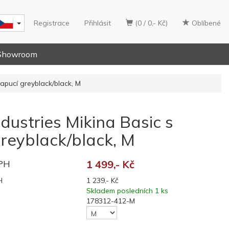
Registrace
Přihlásit
(0 / 0,- Kč)
Oblíbené
Showroom
kapucí greyblack/black, M
dustries Mikina Basic s
reyblack/black, M
DPH
1 499,- Kč
H
1 239,- Kč
Skladem posledních 1 ks
178312-412-M