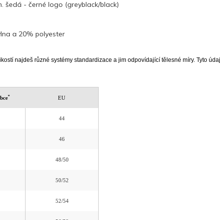
m. šedá - černé logo (greyblack/black)
lna a 20% polyester
ikostí najdeš různé systémy standardizace a jim odpovídající tělesné míry. Tyto údaje
*
obce
EU
44
46
48/50
50/52
52/54