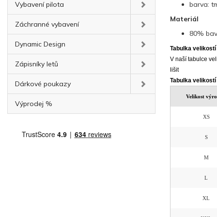
Vybavení pilota
barva: t
Materiál
Záchranné vybavení
80% bav
Dynamic Design
Tabulka velikostí
V naší tabulce vel
Zápisníky letů
lišit
Tabulka velikostí
Dárkové poukazy
Velikost výr
Výprodej %
XS
S
M
L
XL