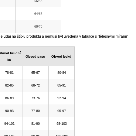
56/58
64/66
68/70
je údaj na štítku produktu a nemusí být uvedena v tabulce s "tělesnými mírami"
bvod hrudní
Obvod pasu
Obvod boků
ku
78-81
65-67
80-84
82-85
68-72
85-91
86-89
73-76
92-94
90-93
77-80
95-97
94-101
81-90
98-103