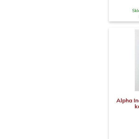
Skl
Alpha In
k