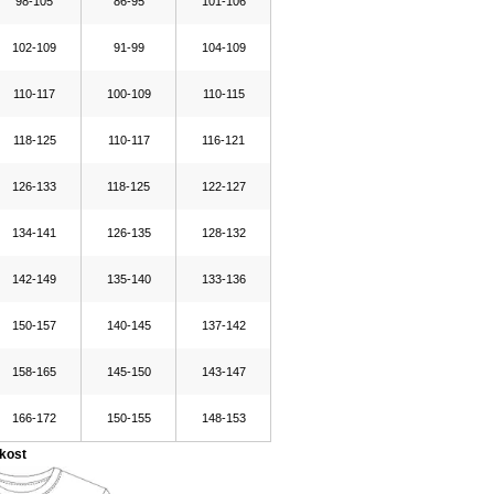
98-105
86-95
101-106
102-109
91-99
104-109
110-117
100-109
110-115
118-125
110-117
116-121
126-133
118-125
122-127
134-141
126-135
128-132
142-149
135-140
133-136
150-157
140-145
137-142
158-165
145-150
143-147
166-172
150-155
148-153
ikost