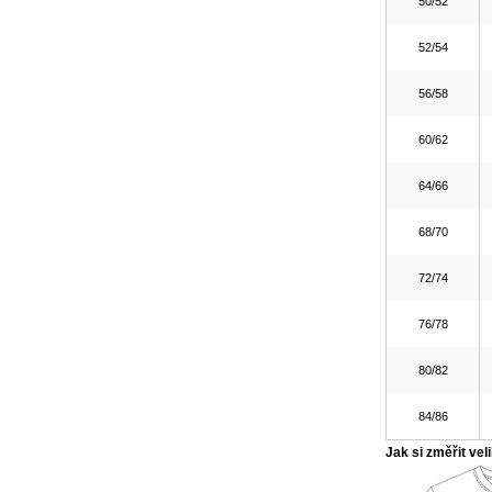
50/52
52/54
56/58
60/62
64/66
68/70
72/74
76/78
80/82
84/86
Jak si změřit vel