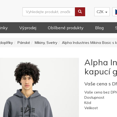
CZK
inky
Výprodej
Oblíbené produkty
Blog
doplňky
Pánské
Mikiny, Svetry
Alpha Industries Mikina Basic s 
Alpha In
kapucí g
Vaše cena s 
Vaše cena bez DP
Dostupnost
Kód
Velikost