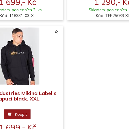
1 699,- Kč
1 290,- K
adem: posledních 2 ks
Skladem: posledních 
Kód: 118331-03-XL
Kód: TFB25033 X
dustries Mikina Label s
apucí black, XXL
Koupit
1 699,- Kč