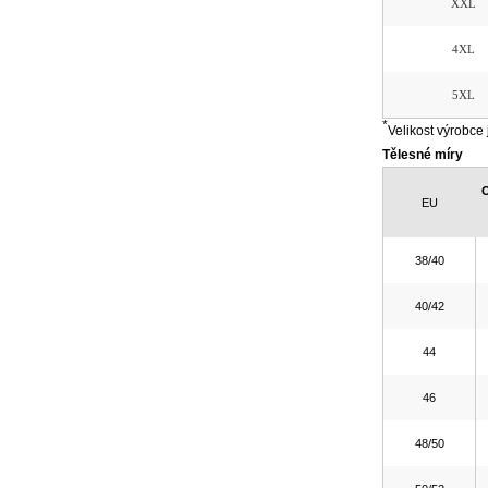
XXL
4XL
5XL
*
Velikost výrobce 
Tělesné míry
O
EU
38/40
40/42
44
46
48/50