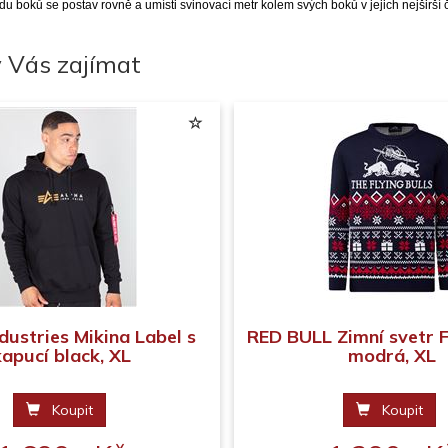
u boků se postav rovně a umísti svinovací metr kolem svých boků v jejich nejširší č
 Vás zajímat
dustries Mikina Label s
RED BULL Zimní svetr F
kapucí black, XL
modrá, XL
Koupit
Koupit