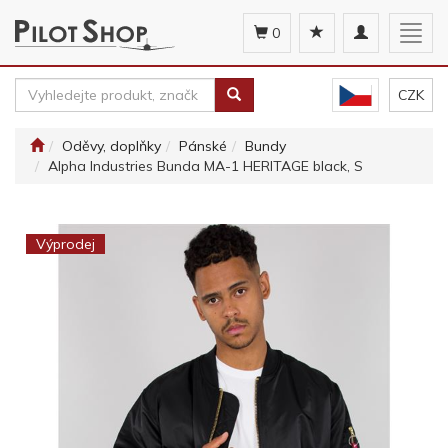
Toggle
Togg
0
navigation
navig
CZK
Oděvy, doplňky
Pánské
Bundy
Alpha Industries Bunda MA-1 HERITAGE black, S
Výprodej