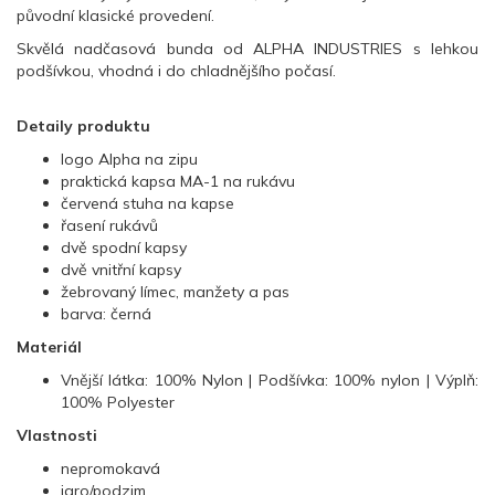
původní klasické provedení.
Skvělá nadčasová bunda od ALPHA INDUSTRIES s lehkou
podšívkou, vhodná i do chladnějšího počasí.
Detaily produktu
logo Alpha na zipu
praktická kapsa MA-1 na rukávu
červená stuha na kapse
řasení rukávů
dvě spodní kapsy
dvě vnitřní kapsy
žebrovaný límec, manžety a pas
barva: černá
Materiál
Vnější látka: 100% Nylon | Podšívka: 100% nylon | Výplň:
100% Polyester
Vlastnosti
nepromokavá
jaro/podzim