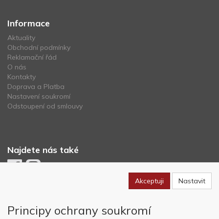
Informace
Aktuality
Obchodní podmínky
Reklamační řád
O nás
Kontakty
Doprava a Platba
Nastavení soukromí
Odstoupení od smlouvy
Najdete nás také
Akceptuji
Nastavit
Newsletter
Principy ochrany soukromí
Odebírat