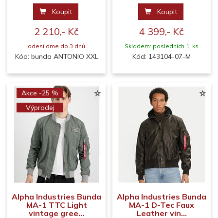
Koupit
Koupit
2 210,- Kč
4 399,- Kč
odesíláme do 3 dnů
Skladem: posledních 1 ks
Kód: bunda ANTONIO XXL
Kód: 143104-07-M
Akce -25 %
Výprodej
Alpha Industries Bunda
Alpha Industries Bunda
MA-1 TTC Light
MA-1 D-Tec Faux
vintage gree...
Leather vin...