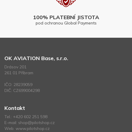
100% PLATEBNÍ JISTOTA
pod ochranou Global Payments
OK AVIATION Base, s.r.o.
Drásov 201
261 01 Příbram
IČO: 28239059
DIČ: CZ699004298
Kontakt
Tel.:
+420 602 251 598
E-mail:
shop@pilotshop.cz
Web:
www.pilotshop.cz