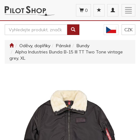
Toggle
Togg
0
navigation
navig
CZK
Oděvy, doplňky
Pánské
Bundy
Alpha Industries Bunda B-15 III TT Two Tone vintage
grey, XL