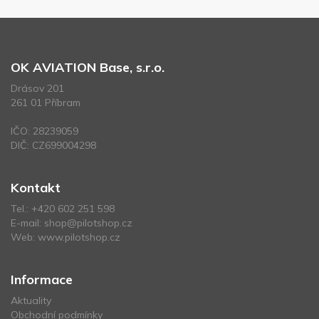
OK AVIATION Base, s.r.o.
Drásov 201
261 01 Příbram
IČO: 28239059
DIČ: CZ699004298
Kontakt
Tel.:
+420 602 251 598
E-mail:
shop@pilotshop.cz
Web:
www.pilotshop.cz
Informace
Aktuality
Obchodní podmínky