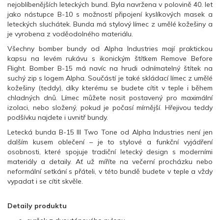
nejoblíbenějších leteckých bund. Byla navržena v polovině 40. let
jako nástupce B-10 s možností připojení kyslíkových masek a
leteckých sluchátek. Bunda má stylový límec z umělé kožešiny a
je vyrobena z voděodolného materiálu.
Všechny bomber bundy od Alpha Industries mají praktickou
kapsu na levém rukávu s ikonickým štítkem Remove Before
Flight. Bomber B-15 má navíc na hrudi odnímatelný štítek na
suchý zip s logem Alpha. Součástí je také skládací límec z umělé
kožešiny (teddy), díky kterému se budete cítit v teple i během
chladných dnů. Límec můžete nosit postavený pro maximální
izolaci, nebo složený, pokud je počasí mírnější. Hřejivou teddy
podšívku najdete i uvnitř bundy.
Letecká bunda B-15 III Two Tone od Alpha Industries není jen
dalším kusem oblečení – je to stylové a funkční vyjádření
osobnosti, které spojuje tradiční letecký design s moderními
materiály a detaily. Ať už míříte na večerní procházku nebo
neformální setkání s přáteli, v této bundě budete v teple a vždy
vypadat i se cítit skvěle.
Detaily produktu