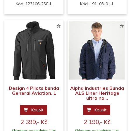
Kód: 123106-250-L
Kód: 191103-01-L
Design 4 Pilots bunda
Alpha Industries Bunda
General Aviation, L
ALS Liner Heritage
ultra na...
Koupit
Koupit
2 399,- Kč
2 190,- Kč
Skladem: posledních 1 ks
Skladem: posledních 1 ks