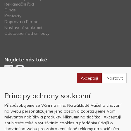
Reklamační řád
O nás
Kontakty
Doprava a Platba
Nastavení soukromí
Odstoupení od smlouvy
Najdete nás také
Akceptuji
Nastavit
Newsletter
Principy ochrany soukromí
Odebírat
Přizpůsobujeme se Vám na míru. Na základě Vašeho chování
na webu personalizujeme jeho obsah a zobrazujeme Vám
relevantní nabídky a produkty. Kliknutím na tlačítko „Akceptuji“
Copyright © OK AVIATION Base, s.r.o. 2022, powered by
ABRA E-
souhlasíte také s využíváním cookies a předáním údajů o
shop
chování na webu pro zobrazení cílené reklamy na sociálních