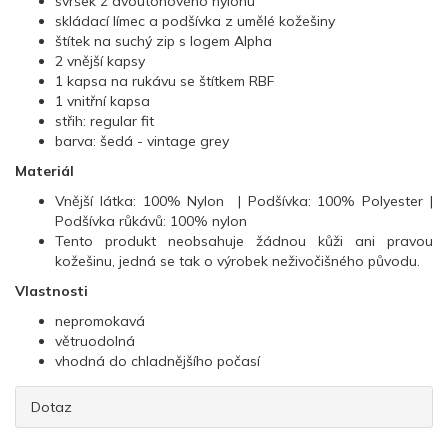
svršek z dvoutónového nylonu
skládací límec a podšívka z umělé kožešiny
štítek na suchý zip s logem Alpha
2 vnější kapsy
1 kapsa na rukávu se štítkem RBF
1 vnitřní kapsa
střih: regular fit
barva: šedá - vintage grey
Materiál
Vnější látka: 100% Nylon | Podšívka: 100% Polyester |
Podšívka růkávů: 100% nylon
Tento produkt neobsahuje žádnou kůži ani pravou
kožešinu, jedná se tak o výrobek neživočišného původu.
Vlastnosti
nepromokavá
větruodolná
vhodná do chladnějšího počasí
Dotaz