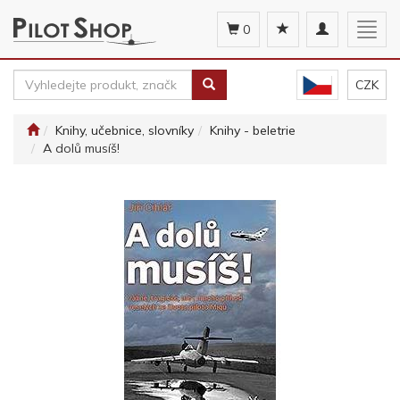
Toggle
Togg
0
navigation
navig
CZK
Knihy, učebnice, slovníky
Knihy - beletrie
A dolů musíš!