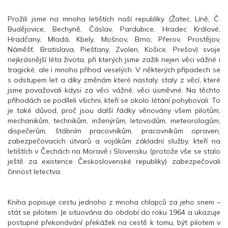
Prožili jsme na mnoha letištích naší republiky (Žatec, Líně, Č.
Budějovice, Bechyně, Čáslav, Pardubice, Hradec Králové,
Hradčany, Mladá, Kbely, Mošnov, Brno, Přerov, Prostějov,
Náměšť, Bratislava, Piešťany, Zvolen, Košice, Prešov) svoje
nejkrásnější léta života, při kterých jsme zažili nejen věci vážné i
tragické, ale i mnoho příhod veselých. V některých případech se
s odstupem let a díky změnám které nastaly, staly z věcí, které
jsme považovali kdysi za věci vážné, věci úsměvné. Na těchto
příhodách se podíleli všichni, kteří se okolo létání pohybovali. To
je také důvod, proč jsou další řádky věnovány všem pilotům,
mechanikům, technikům, inženýrům, letovodům, meteorologům,
dispečerům, štábním pracovníkům, pracovníkům opraven,
zabezpečovacích útvarů a vojákům základní služby, kteří na
letištích v Čechách na Moravě i Slovensku (protože vše se stalo
ještě za existence Československé republiky) zabezpečovali
činnost letectva.
Kniha popisuje cestu jednoho z mnoha chlapců za jeho snem –
stát se pilotem. Je situována do období do roku 1964 a ukazuje
postupné překonávání překážek na cestě k tomu, být pilotem v