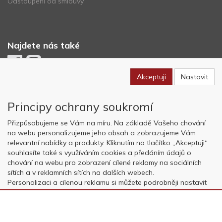
Odstoupení od smlouvy
Najdete nás také
Akceptuji
Nastavit
Newsletter
Principy ochrany soukromí
Odebírat
Přizpůsobujeme se Vám na míru. Na základě Vašeho chování
na webu personalizujeme jeho obsah a zobrazujeme Vám
relevantní nabídky a produkty. Kliknutím na tlačítko „Akceptuji“
Copyright © OK AVIATION Base, s.r.o. 2022, powered by
ABRA E-
souhlasíte také s využíváním cookies a předáním údajů o
shop
chování na webu pro zobrazení cílené reklamy na sociálních
sítích a v reklamních sítích na dalších webech.
Personalizaci a cílenou reklamu si můžete podrobněji nastavit
nebo kdykoli vypnout po kliknutí na tlačítko „Nastavit“.