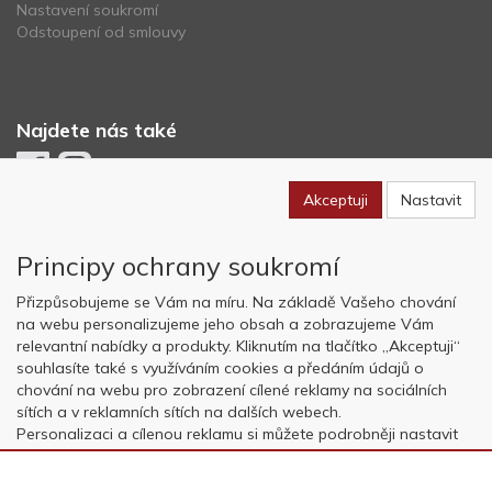
Nastavení soukromí
Odstoupení od smlouvy
Najdete nás také
Akceptuji
Nastavit
Newsletter
Principy ochrany soukromí
Odebírat
Přizpůsobujeme se Vám na míru. Na základě Vašeho chování
na webu personalizujeme jeho obsah a zobrazujeme Vám
relevantní nabídky a produkty. Kliknutím na tlačítko „Akceptuji“
Copyright © OK AVIATION Base, s.r.o. 2022, powered by
ABRA E-
souhlasíte také s využíváním cookies a předáním údajů o
shop
chování na webu pro zobrazení cílené reklamy na sociálních
sítích a v reklamních sítích na dalších webech.
Personalizaci a cílenou reklamu si můžete podrobněji nastavit
nebo kdykoli vypnout po kliknutí na tlačítko „Nastavit“.