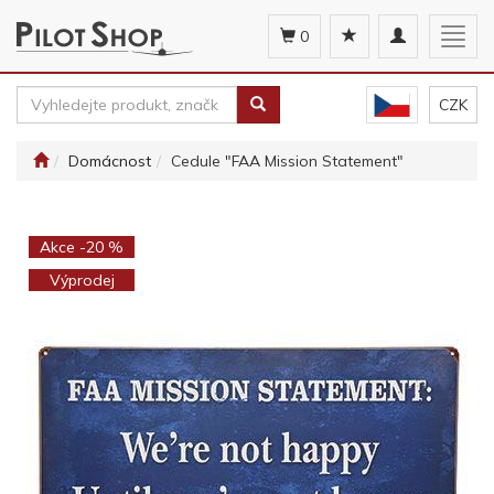
Toggle
Togg
0
navigation
navig
CZK
Domácnost
Cedule "FAA Mission Statement"
Akce -20 %
Výprodej