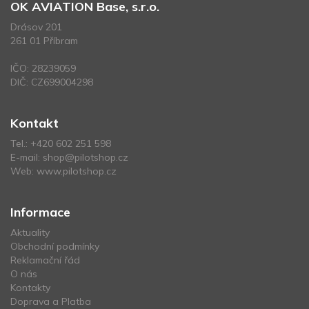
OK AVIATION Base, s.r.o.
Drásov 201
261 01 Příbram
IČO: 28239059
DIČ: CZ699004298
Kontakt
Tel.:
+420 602 251 598
E-mail:
shop@pilotshop.cz
Web:
www.pilotshop.cz
Informace
Aktuality
Obchodní podmínky
Reklamační řád
O nás
Kontakty
Doprava a Platba