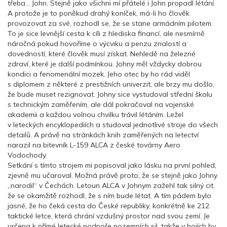
třeba… John. Stejně jako všichni mí přátelé i John propadl létání.
A protože je to poněkud drahý koníček, má-li ho člověk
provozovat za své, rozhodl se, že se stane armádním pilotem.
To je sice levnější cesta k cíli z hlediska financí, ale nesmírně
náročná pokud hovoříme o výcviku a penzu znalostí a
dovedností, které člověk musí získat. Nehledě na železné
zdraví, které je další podmínkou. Johny měl vždycky dobrou
kondici a fenomenální mozek. Jeho otec by ho rád viděl
s diplomem z některé z prestižních univerzit, ale brzy mu došlo,
že bude muset rezignovat. Johny sice vystudoval střední školu
s technickým zaměřením, ale dál pokračoval na vojenské
akademii a každou volnou chvilku trávil létáním. Ležel
v leteckých encyklopediích a studoval jednotlivé stroje do všech
detailů. A právě na stránkách knih zaměřených na letectví
narazil na bitevník L-159 ALCA z české továrny Aero
Vodochody.
Setkání s tímto strojem mi popisoval jako lásku na první pohled,
zjevně mu učaroval. Možná právě proto, že se stejně jako Johny
„narodil“ v Čechách. Letoun ALCA v Johnym zažehl tak silný cit,
že se okamžitě rozhodl, že s ním bude létat. A tím pádem bylo
jasné, že ho čeká cesta do České republiky, konkrétně ke 212.
taktické letce, která chrání vzdušný prostor nad svou zemí. Je
určena k přímé letecké podpoře pozemních sil, takže v bojích by