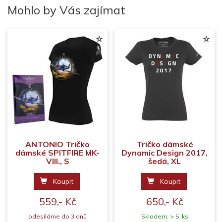
Mohlo by Vás zajímat
ANTONIO Tričko
Tričko dámské
dámské SPITFIRE MK-
Dynamic Design 2017,
VIII., S
šedá, XL
Koupit
Koupit
559,- Kč
650,- Kč
odesíláme do 3 dnů
Skladem: > 5 ks