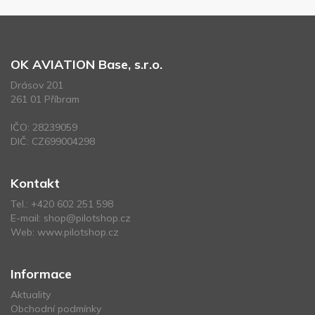
OK AVIATION Base, s.r.o.
Drásov 201
261 01 Příbram
IČO: 28239059
DIČ: CZ699004298
Kontakt
Tel.:
+420 602 251 598
E-mail:
shop@pilotshop.cz
Web:
www.pilotshop.cz
Informace
Aktuality
Obchodní podmínky