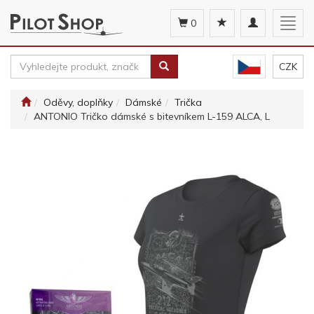
Toggle
Togg
0
navigation
navig
CZK
Oděvy, doplňky
Dámské
Trička
ANTONIO Tričko dámské s bitevníkem L-159 ALCA, L