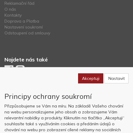
Reklamační řád
O nás
Kontakty
Doprava a Platba
Nastavení soukromí
Odstoupení od smlouvy
Najdete nás také
Akceptuji
Nastavit
Newsletter
Principy ochrany soukromí
Odebírat
Přizpůsobujeme se Vám na míru. Na základě Vašeho chování
na webu personalizujeme jeho obsah a zobrazujeme Vám
relevantní nabídky a produkty. Kliknutím na tlačítko „Akceptuji“
Copyright © OK AVIATION Base, s.r.o. 2022, powered by
ABRA E-
souhlasíte také s využíváním cookies a předáním údajů o
shop
chování na webu pro zobrazení cílené reklamy na sociálních