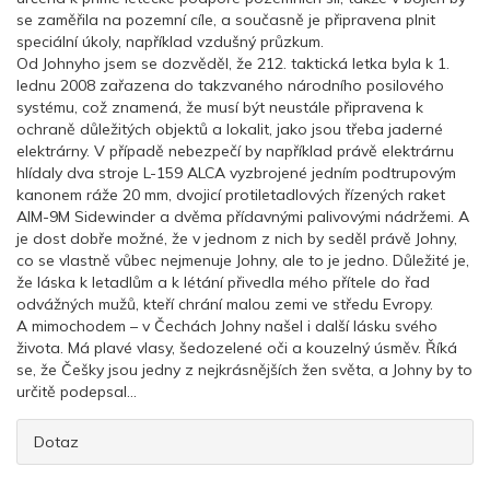
se zaměřila na pozemní cíle, a současně je připravena plnit
speciální úkoly, například vzdušný průzkum.
Od Johnyho jsem se dozvěděl, že 212. taktická letka byla k 1.
lednu 2008 zařazena do takzvaného národního posilového
systému, což znamená, že musí být neustále připravena k
ochraně důležitých objektů a lokalit, jako jsou třeba jaderné
elektrárny. V případě nebezpečí by například právě elektrárnu
hlídaly dva stroje L-159 ALCA vyzbrojené jedním podtrupovým
kanonem ráže 20 mm, dvojicí protiletadlových řízených raket
AIM-9M Sidewinder a dvěma přídavnými palivovými nádržemi. A
je dost dobře možné, že v jednom z nich by seděl právě Johny,
co se vlastně vůbec nejmenuje Johny, ale to je jedno. Důležité je,
že láska k letadlům a k létání přivedla mého přítele do řad
odvážných mužů, kteří chrání malou zemi ve středu Evropy.
A mimochodem – v Čechách Johny našel i další lásku svého
života. Má plavé vlasy, šedozelené oči a kouzelný úsměv. Říká
se, že Češky jsou jedny z nejkrásnějších žen světa, a Johny by to
určitě podepsal…
Dotaz