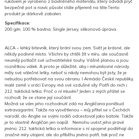
rukávem je vyrobeno z bavlněného materiálu, který odvádí pryč
bezpečně pot a navíc působí stále příjemně na těle.Tento
produkt je dárkově zabalen.
Specifikace:
200 g/m, 100 % bavlna, Single Jersey, silikonová úprava.
ALCA – lehký bitevník, který brání svou zem. Svět je krásné, ale
někdy podivné místo. Všichni by chtěli žít v míru, ale současně
neumějí potlačit své uchvatitelské touhy. Vášně planou a jsou
roznětkou válek. A proto je důležité, aby i mírumilovné národy
měly své válečné letky, neboť si nikdy nemohou být jisty, že je
nebudou potřebovat na svou obranu. I Armáda České republiky,
malé země v srdci Evropy, má své vzdušné síly. Patří do nich i
212. taktická letka. Proč o ní mluvím? Jeden z mých přátel se
rozhodl, že se stane její součástí.
Možná se vám jeho rozhodnutí zdá na Angličana poněkud
extravagantní. Takže na vysvětlenou – můj přítel se v Čechách
narodil, do Anglie se svými rodiči odcestoval jako batole. Takže
je to vlastně Angličan jen napůl. Nemohu uvést jeho pravé
jméno, 212. taktická letka a informace s ní spojené podléhají do
značné míry utajení, ale do příběhu jméno patří, tak proč ne